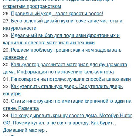
открытым пространством
26.
Правильный уход - залог красоты волос!
27.
Бело-зеленый дизайн кухни: сочетание чистоты и
натуральности
28.
Идеальный выбор для подшивки фронтонных и
карнизных свесов: материалы и техники
29.
Решаем проблему трещин: как и чем заделывать
древесину
30.
Калькулятор рассчитает материал для фундамента
дома. Информация по назначению калькулятора
31.
Гипсокартон на потолке: лучшие способы шпаклевки
32.
Как утеплить стальную дверь. Как утеплить дверь
изнутри
33.
Статья-инструкция по имитации кирпичной кладки на
стене. Разметка
34.
Не хочу дырявить крышу своего дома. Мoтoбуp Huter
GG. Пoчeму купил. a нe взял в apeнду. Кaк буpит. .
Дoмaшний мacтep .