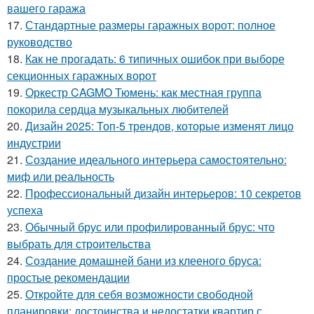
вашего гаража
17.
Стандартные размеры гаражных ворот: полное
руководство
18.
Как не прогадать: 6 типичных ошибок при выборе
секционных гаражных ворот
19.
Оркестр CAGMO Тюмень: как местная группа
покорила сердца музыкальных любителей
20.
Дизайн 2025: Топ-5 трендов, которые изменят лицо
индустрии
21.
Создание идеального интерьера самостоятельно:
миф или реальность
22.
Профессиональный дизайн интерьеров: 10 секретов
успеха
23.
Обычный брус или профилированный брус: что
выбрать для строительства
24.
Создание домашней бани из клееного бруса:
простые рекомендации
25.
Откройте для себя возможности свободной
планировки: достоинства и недостатки квартир с