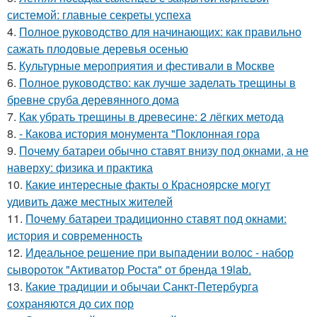
системой: главные секреты успеха
4.
Полное руководство для начинающих: как правильно
сажать плодовые деревья осенью
5.
Культурные мероприятия и фестивали в Москве
6.
Полное руководство: как лучше заделать трещины в
бревне сруба деревянного дома
7.
Как убрать трещины в древесине: 2 лёгких метода
8.
- Какова история монумента "Поклонная гора
9.
Почему батареи обычно ставят внизу под окнами, а не
наверху: физика и практика
10.
Какие интересные факты о Красноярске могут
удивить даже местных жителей
11.
Почему батареи традиционно ставят под окнами:
история и современность
12.
Идеальное решение при выпадении волос - набор
сывороток "Активатор Роста" от бренда 19lab.
13.
Какие традиции и обычаи Санкт-Петербурга
сохраняются до сих пор