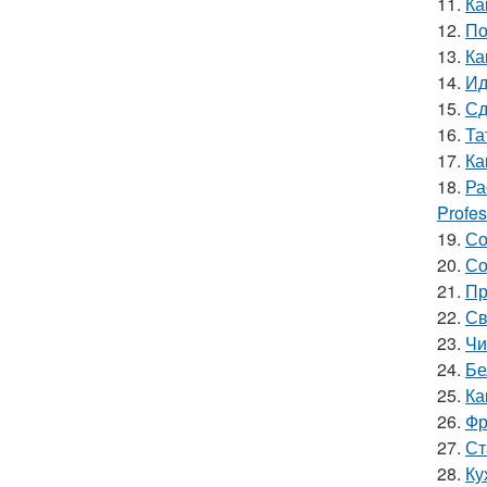
11.
Ка
12.
По
13.
Ка
14.
Ид
15.
Сд
16.
Та
17.
Ка
18.
Ра
Profes
19.
Со
20.
Со
21.
Пр
22.
Св
23.
Чи
24.
Бе
25.
Ка
26.
Фр
27.
Ст
28.
Ку