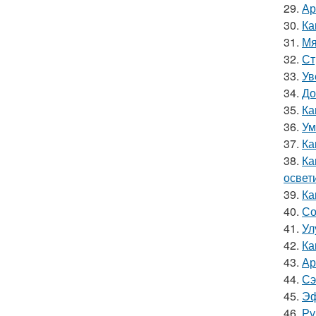
29.
Ар
30.
Ка
31.
Мя
32.
Ст
33.
Ув
34.
До
35.
Ка
36.
Ум
37.
Ка
38.
Ка
освет
39.
Ка
40.
Со
41.
Ул
42.
Ка
43.
Ар
44.
Сэ
45.
Эф
46.
Ру