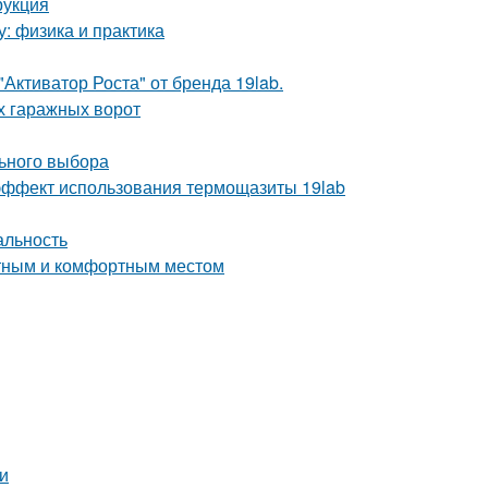
рукция
у: физика и практика
Активатор Роста" от бренда 19lab.
х гаражных ворот
льного выбора
ё эффект использования термощазиты 19lab
альность
ютным и комфортным местом
и