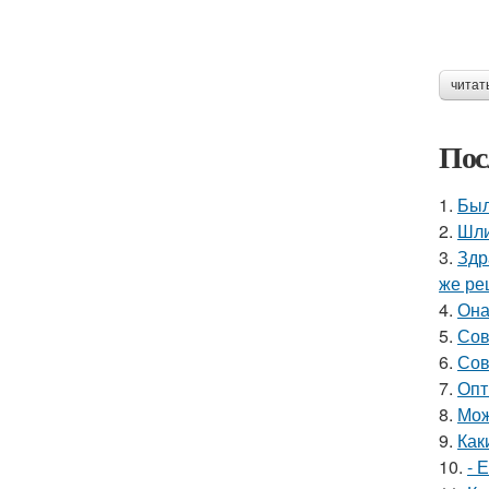
читат
Пос
1.
Был
2.
Шли
3.
Здр
же ре
4.
Она
5.
Сов
6.
Сов
7.
Опт
8.
Мож
9.
Как
10.
- 