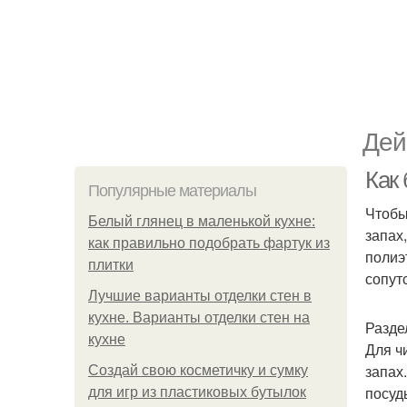
Дей
Как 
Популярные материалы
Чтобы
Белый глянец в маленькой кухне:
запах
как правильно подобрать фартук из
полиэ
плитки
сопут
Лучшие варианты отделки стен в
кухне. Варианты отделки стен на
Разде
кухне
Для ч
запах
Создай свою косметичку и сумку
посуд
для игр из пластиковых бутылок