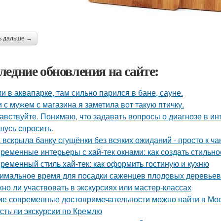
ь дальше →
ледние обновления на сайте:
и в аквапарке, там сильно парился в бане, сауне.
 с мужем с магазина я заметила вот такую птичку.
авствуйте. Понимаю, что задавать вопросы о диагнозе в ин
шусь спросить.
 вскрыла банку сгущёнки без всяких ожиданий - просто к ча
ременные интерьеры с хай-тек окнами: как создать стильно
ременный стиль хай-тек: как оформить гостиную и кухню
имальное время для посадки саженцев плодовых деревьев
но ли участвовать в экскурсиях или мастер-классах
ие современные достопримечательности можно найти в Мо
Есть ли экскурсии по Кремлю