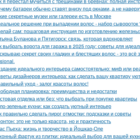
к я перестал мучиться с трещинами в бревнах: полная инст
чему батареи обычно ставят внизу под окнами, а не наверх
кие секретные музеи или галереи есть в Москве
еальное решение при выпадении волос - набор сывороток "
елай сам: пошаговая инструкция по изготовлению железны
тьяна Буланова и Пятигорск: связь, которая вдохновляет
к выбрать ворота для гаража в 2025 году: советы для идеа
скрываю секрет своих гладких и блестящих волос - это вс
sional.
здание идеального интерьера самостоятельно: миф или ре
веты дизайнеров интерьера: как сделать вашу квартиру у
авильный уход - залог красоты волос!
ободная планировка: преимущества и недостатки
стовая отделка или без: что выбрать при покупке квартиры
ло-зеленые кухни: как создать уютный интерьер
к правильно сделать пирог отмостки: подсказки и советы
онтон: это не только красота, но и практичность
ас Пьеха: жизнь и творчество в Йошкар-Оле
хонный фартук из плитки: идеальный выбор для вашей кухн