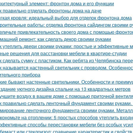
хитектурный элемент: фронтон дома и его функции
к правильно отделать фронтоны дома на даче
гкая кровля: идеальный выбор для отделок фронтона дома
роительные работы: отделка фронтона сайдингом своими р
еличьте привлекательность своего дома с помощью фронто
машний ремонт: как сделать декор своими руками
к утеплить двери своими руками: простые и эффективные 
ные решения для расстановки мебели в квартире-студии
к сделать сумку с пластиком. Как ребята из Челябинска пе
к называется настенный светильник с проводом. Особенност
ительного прибора
кие бывают настенные светильники. Особенности и преим
здание уютного дизайна спальни на 13 квадратных метров
учшите воздух в вашем доме с помощью приточной вентил
к правильно сделать ленточный фундамент своими руками. 
мирование ленточного фундамента своими руками. Металл
кономьте на отоплении: 5 простых способов утеплить вход
фективные способы перестановки мебели без особых уси
бемаст или стеклоизол: сравнение характеристик и свойств