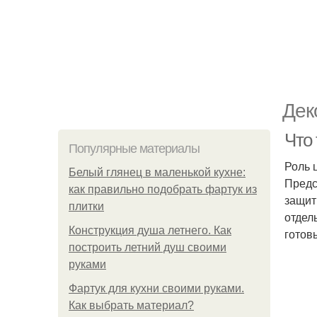
Дек
Что 
Популярные материалы
Роль 
Белый глянец в маленькой кухне:
Предс
как правильно подобрать фартук из
защит
плитки
отдел
Конструкция душа летнего. Как
готов
построить летний душ своими
руками
Фартук для кухни своими руками.
Как выбрать материал?