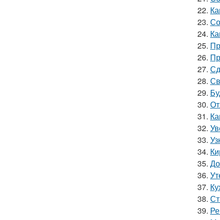
22.
Ка
23.
Со
24.
Ка
25.
Пр
26.
Пр
27.
Сд
28.
Св
29.
Бу
30.
От
31.
Ка
32.
Ув
33.
Уз
34.
Ки
35.
До
36.
Ут
37.
Ку
38.
Ст
39.
Ре