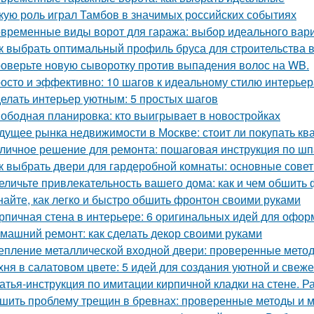
кую роль играл Тамбов в значимых российских событиях
временные виды ворот для гаража: выбор идеального вар
к выбрать оптимальный профиль бруса для строительства 
оверьте новую сыворотку против выпадения волос на WB.
осто и эффективно: 10 шагов к идеальному стилю интерьер
елать интерьер уютным: 5 простых шагов
ободная планировка: кто выигрывает в новостройках
дущее рынка недвижимости в Москве: стоит ли покупать ква
личное решение для ремонта: пошаговая инструкция по шп
к выбрать двери для гардеробной комнаты: основные сове
еличьте привлекательность вашего дома: как и чем обшить
найте, как легко и быстро обшить фронтон своими руками
рпичная стена в интерьере: 6 оригинальных идей для офо
машний ремонт: как сделать декор своими руками
епление металлической входной двери: проверенные мето
хня в салатовом цвете: 5 идей для создания уютной и свеже
атья-инструкция по имитации кирпичной кладки на стене. Р
шить проблему трещин в бревнах: проверенные методы и 