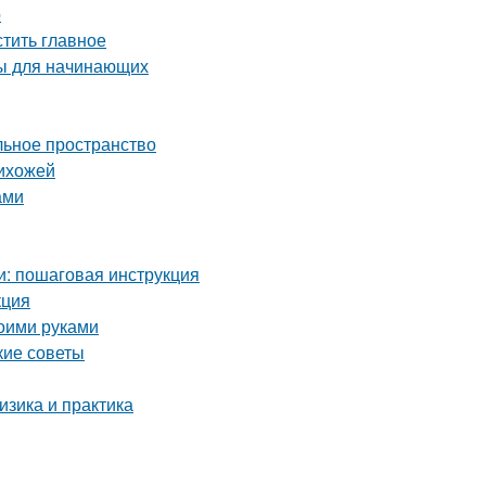
р
тить главное
ты для начинающих
льное пространство
рихожей
ами
и: пошаговая инструкция
кция
воими руками
кие советы
зика и практика