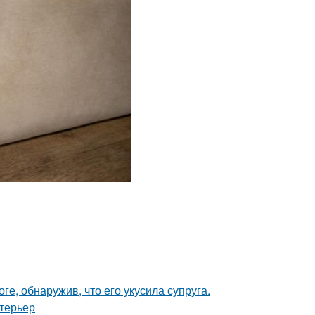
ге, обнаружив, что его укусила супруга.
нтерьер