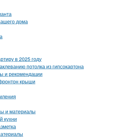
ианта
вашего дома
а
ртиру в 2025 году
аклеванию потолка из гипсокартона
ты и рекомендации
 фронтон крыши
рмления
ды и материалы
й кухни
азметка
материалы