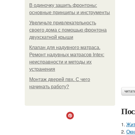
В одиночку зашить фронтоны:
основные принципы и инструменты
Увеличьте привлекательность
своего дома с помощью фронтона
двухскатной крыши
Клапан для надувного матраса.
Ремонт надувных матрасов Intex:
неисправности и методы их
устранения
Монтаж дверей пвх. С чего
начинать работу?
читат
Пос
1.
Жит
2.
Окн