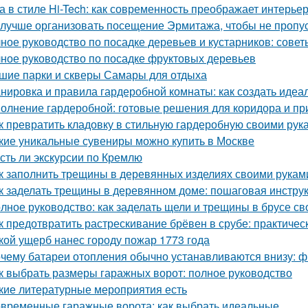
а в стиле Hi-Tech: как современность преображает интерье
 лучше организовать посещение Эрмитажа, чтобы не пропус
ное руководство по посадке деревьев и кустарников: сове
ное руководство по посадке фруктовых деревьев
шие парки и скверы Самары для отдыха
нировка и правила гардеробной комнаты: как создать идеа
олнение гардеробной: готовые решения для коридора и п
к превратить кладовку в стильную гардеробную своими рук
кие уникальные сувениры можно купить в Москве
Есть ли экскурсии по Кремлю
к заполнить трещины в деревянных изделиях своими рукам
к заделать трещины в деревянном доме: пошаговая инстру
лное руководство: как заделать щели и трещины в брусе с
к предотвратить растрескивание брёвен в срубе: практичес
кой ущерб нанес городу пожар 1773 года
чему батареи отопления обычно устанавливаются внизу: фи
к выбрать размеры гаражных ворот: полное руководство
кие литературные мероприятия есть
временные гаражные ворота: как выбрать идеальные