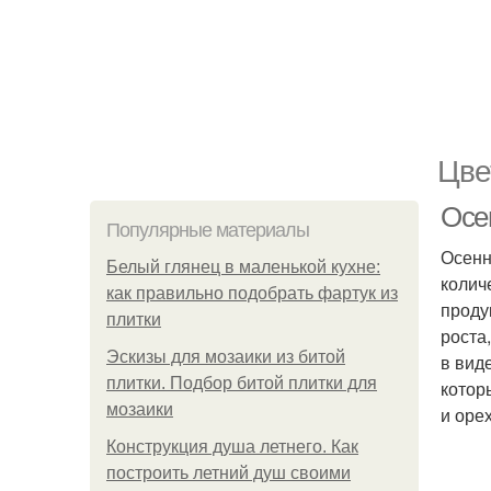
Цве
Осе
Популярные материалы
Осенн
Белый глянец в маленькой кухне:
колич
как правильно подобрать фартук из
проду
плитки
роста
Эскизы для мозаики из битой
в вид
плитки. Подбор битой плитки для
котор
мозаики
и оре
Конструкция душа летнего. Как
построить летний душ своими