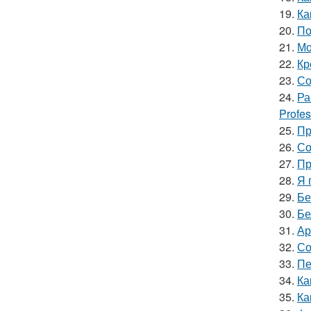
19.
Ка
20.
По
21.
Мо
22.
Кр
23.
Со
24.
Ра
Profes
25.
Пр
26.
Со
27.
Пр
28.
Я 
29.
Бе
30.
Бе
31.
Ар
32.
Со
33.
Пе
34.
Ка
35.
Ка