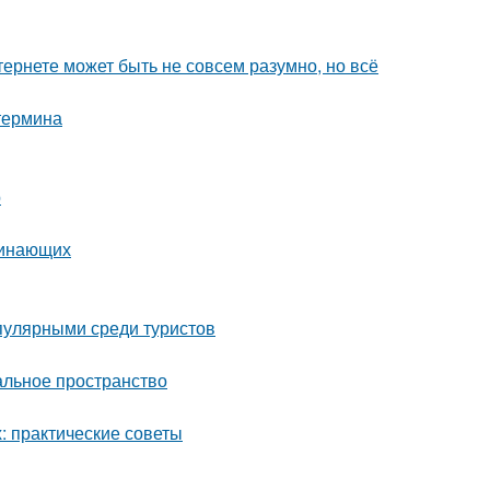
тернете может быть не совсем разумно, но всё
 термина
р
чинающих
пулярными среди туристов
альное пространство
 практические советы