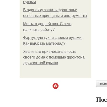
руками
В одиночку зашить фронтоны:
основные принципы и инструменты
Монтаж дверей пвх. С чего
начинать работу?
Фартук для кухни своими руками.
Как выбрать материал?
Увеличьте привлекательность
своего дома с помощью фронтона
двухскатной крыши
читат
Пос