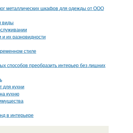
лог металлических шкафов для одежды от ООО
и виды
обслуживании
 и их разновидности
овременном стиле
тых способов преобразить интерьер без лишних
ь
т для кухни
 на кухню
еимущества
нд в интерьере