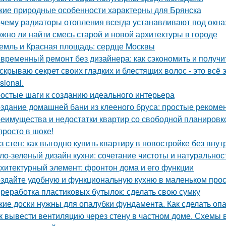
кие природные особенности характерны для Брянска
чему радиаторы отопления всегда устанавливают под окн
жно ли найти смесь старой и новой архитектуры в городе
емль и Красная площадь: сердце Москвы
временный ремонт без дизайнера: как сэкономить и получи
скрываю секрет своих гладких и блестящих волос - это вс
sional.
остые шаги к созданию идеального интерьера
здание домашней бани из клееного бруса: простые рекоме
еимущества и недостатки квартир со свободной планировко
просто в шоке!
з стен: как выгодно купить квартиру в новостройке без внут
ло-зеленый дизайн кухни: сочетание чистоты и натуральнос
хитектурный элемент: фронтон дома и его функции
здайте удобную и функциональную кухню в маленьком про
реработка пластиковых бутылок: сделать свою сумку
кие доски нужны для опалубки фундамента. Как сделать опа
к вывести вентиляцию через стену в частном доме. Схемы 