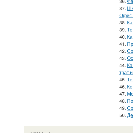
36.
Фа
37.
Шк
Офис-
38.
Ка
39.
Те
40.
Ка
41.
Пр
42.
Со
43.
Ос
44.
Ка
трат 
45.
Те
46.
Ке
47.
Мо
48.
По
49.
Со
50.
Де