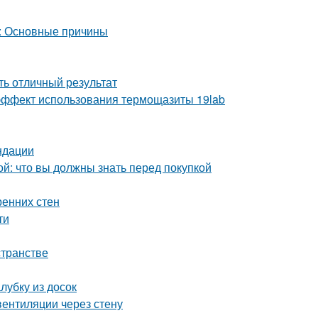
а: Основные причины
ть отличный результат
ё эффект использования термощазиты 19lab
ндации
й: что вы должны знать перед покупкой
ренних стен
ти
странстве
лубку из досок
вентиляции через стену