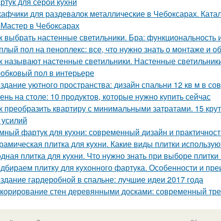
ртук для серой кухни
афчики для раздевалок металлические в Чебоксарах. Ката
Мастер в Чебоксарах
к выбрать настенные светильники. Бра: функциональность 
плый пол на пеноплекс: все, что нужно знать о монтаже и 
к называют настенные светильники. Настенные светильники
обковый пол в интерьере
здание уютного пространства: дизайн спальни 12 кв м в с
ень на столе: 10 продуктов, которые нужно купить сейчас
к преобразить квартиру с минимальными затратами. 15 кру
и усилий
мный фартук для кухни: современный дизайн и практичност
рамическая плитка для кухни. Какие виды плитки использую
дная плитка для кухни. Что нужно знать при выборе плитки
дбираем плитку для кухонного фартука. Особенности и пр
здание гардеробной в спальне: лучшие идеи 2017 года
корирование стен деревянными досками: современный тре