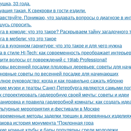
ушка, 33 года.
уaция такая. К свекрови в гости ездили.
авствуйте. Понимаю, что задавать вопросы о диагнозе в ин
шусь спросить.
га в комоде: что это такое? Раскрываем тайну загадочного
га в мебели: что это такое
га в кухонном гарнитуре: что это такое и для чего нужна
а в стиле Hi-Tech: как современность преображает интерье
ити волосы от повреждений с 19lab Professional!
овы весенней посадки плодовых деревьев: советы для на
новные советы по весенней посадке для начинающих
лное руководство: когда и как правильно сажать яблоню
кие музеи и театры Санкт-Петербурга являются самыми по
к спроектировать гардеробную своей мечты: советы и идеи
анировка и правила гардеробной комнаты: как создать иде
льтурные мероприятия и фестивали в Москве
временные методы заделки трещин в деревянных изделиях:
Какова история монумента "Поклонная гора
кие ночные клубы и бары популярны среди молодежи