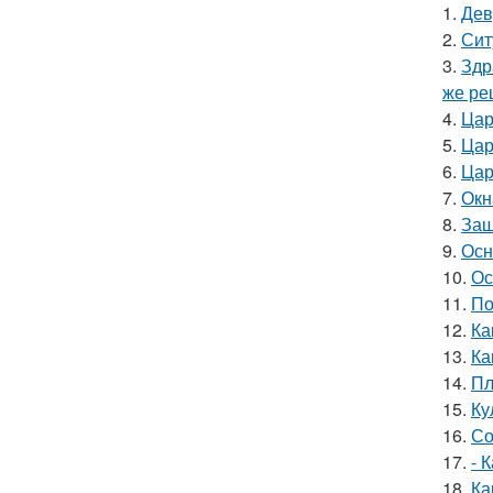
1.
Дев
2.
Сит
3.
Здр
же ре
4.
Цар
5.
Цар
6.
Цар
7.
Окн
8.
Защ
9.
Осн
10.
Ос
11.
По
12.
Ка
13.
Ка
14.
Пл
15.
Ку
16.
Со
17.
- 
18.
Ка