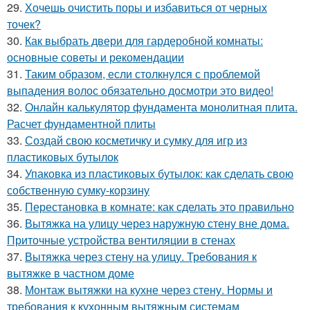
29.
Хочешь очистить поры и избавиться от черных
точек?
30.
Как выбрать двери для гардеробной комнаты:
основные советы и рекомендации
31.
Таким образом, если столкнулся с проблемой
выпадения волос обязательно досмотри это видео!
32.
Онлайн калькулятор фундамента монолитная плита.
Расчет фундаментной плиты
33.
Создай свою косметичку и сумку для игр из
пластиковых бутылок
34.
Упаковка из пластиковых бутылок: как сделать свою
собственную сумку-корзину
35.
Перестановка в комнате: как сделать это правильно
36.
Вытяжка на улицу через наружную стену вне дома.
Приточные устройства вентиляции в стенах
37.
Вытяжка через стену на улицу. Требования к
вытяжке в частном доме
38.
Монтаж вытяжки на кухне через стену. Нормы и
требования к кухонным вытяжным системам