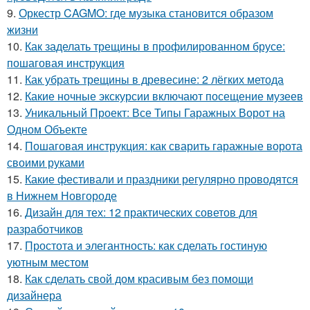
9.
Оркестр CAGMO: где музыка становится образом
жизни
10.
Как заделать трещины в профилированном брусе:
пошаговая инструкция
11.
Как убрать трещины в древесине: 2 лёгких метода
12.
Какие ночные экскурсии включают посещение музеев
13.
Уникальный Проект: Все Типы Гаражных Ворот на
Одном Объекте
14.
Пошаговая инструкция: как сварить гаражные ворота
своими руками
15.
Какие фестивали и праздники регулярно проводятся
в Нижнем Новгороде
16.
Дизайн для тех: 12 практических советов для
разработчиков
17.
Простота и элегантность: как сделать гостиную
уютным местом
18.
Как сделать свой дом красивым без помощи
дизайнера