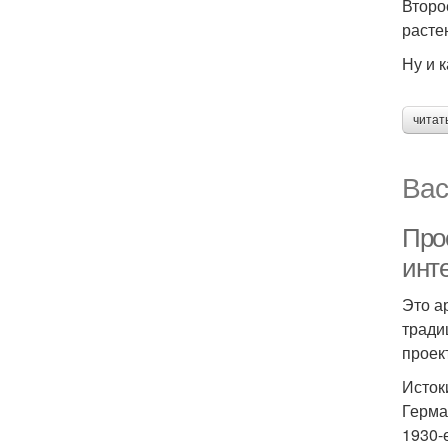
Второ
расте
Ну и 
читат
Вас
Про
инт
Это а
тради
проек
Исток
Герма
1930-