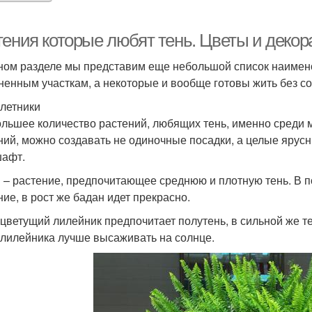
тения которые любят тень. Цветы и декор
ном разделе мы представим еще небольшой список наимено
ененным участкам, а некоторые и вообще готовы жить без со
летники
льшее количество растений, любящих тень, именно среди 
ний, можно создавать не одиночные посадки, а целые ярус
афт.
 – растение, предпочитающее среднюю и плотную тень. В п
ние, в рост же бадан идет прекрасно.
цветущий лилейник предпочитает полутень, в сильной же т
 лилейника лучше высаживать на солнце.