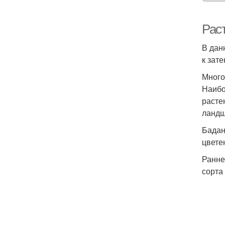
Рас
В дан
к зат
Много
Наибо
расте
ландш
Бадан
цвете
Ранне
сорта