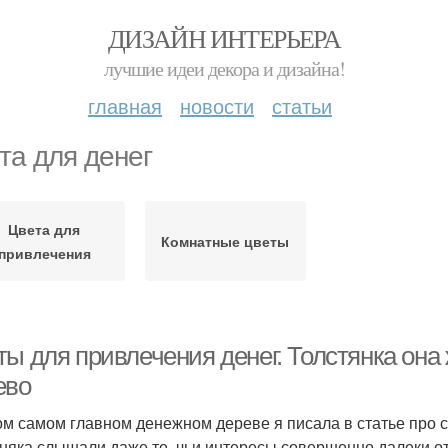
ДИЗАЙН ИНТЕРЬЕРА
лучшие идеи декора и дизайна!
главная
новости
статьи
та для денег
Цвета для
Комнатные цветы
привлечения
ты для привлечения денег. Толстянка она
ево
ом самом главном денежном дереве я писала в статье про с
няка слышали даже те, чьи интересы совершенно далеки от