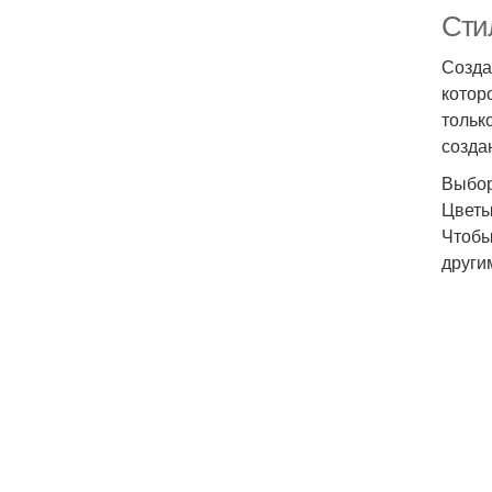
Сти
Созда
котор
тольк
созда
Выбор
Цветы
Чтобы
други