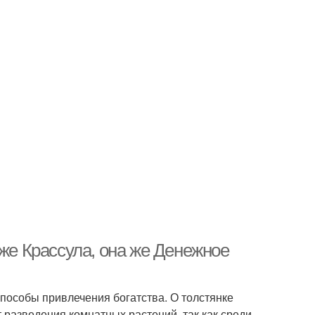
 же Крассула, она же Денежное
пособы привлечения богатства. О толстянке
 разведения комнатных растений, так как среди