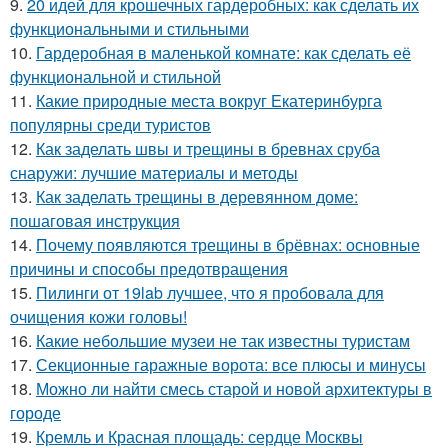
9.
20 идей для крошечных гардеробных: как сделать их
функциональными и стильными
10.
Гардеробная в маленькой комнате: как сделать её
функциональной и стильной
11.
Какие природные места вокруг Екатеринбурга
популярны среди туристов
12.
Как заделать швы и трещины в бревнах сруба
снаружи: лучшие материалы и методы
13.
Как заделать трещины в деревянном доме:
пошаговая инструкция
14.
Почему появляются трещины в брёвнах: основные
причины и способы предотвращения
15.
Пилинги от 19lab лучшее, что я пробовала для
очищения кожи головы!
16.
Какие небольшие музеи не так известны туристам
17.
Секционные гаражные ворота: все плюсы и минусы
18.
Можно ли найти смесь старой и новой архитектуры в
городе
19.
Кремль и Красная площадь: сердце Москвы