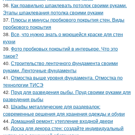
36.
Как правильно шпаклевать потолок своими руками.
Этапы шпаклевания потолка своими руками
37.
Плюсы и минусы пробкового покрытия стен. Виды
пробкового покрытия
38.
Все, что нужно знать о моющейся краске для стен
кухни
39.
Фото пробковых покрытий в интерьере. Что это
такое?
40.
Строительство ленточного фундамента своими
руками. Ленточные фундаменты
41.
Отмостка выше уровня фундамента. Отмостка по
технологии ТИСЭ
42.
Пруд для разведения рыбы. Пруд своими руками для
разведения рыбы
43.
Шкафы металлические для раздевалок:
современные решения для хранения одежды и обуви
44.
Домашний ремонт: утепление входной двери
45.
Доска для декора стен: создайте индивидуальный