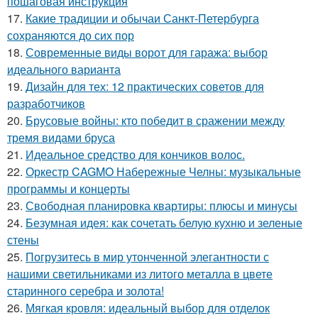
пошаговая инструкция
17.
Какие традиции и обычаи Санкт-Петербурга
сохраняются до сих пор
18.
Современные виды ворот для гаража: выбор
идеального варианта
19.
Дизайн для тех: 12 практических советов для
разработчиков
20.
Брусовые войны: кто победит в сражении между
тремя видами бруса
21.
Идеальное средство для кончиков волос.
22.
Оркестр CAGMO Набережные Челны: музыкальные
программы и концерты
23.
Свободная планировка квартиры: плюсы и минусы
24.
Безумная идея: как сочетать белую кухню и зеленые
стены
25.
Погрузитесь в мир утонченной элегантности с
нашими светильниками из литого металла в цвете
старинного серебра и золота!
26.
Мягкая кровля: идеальный выбор для отделок