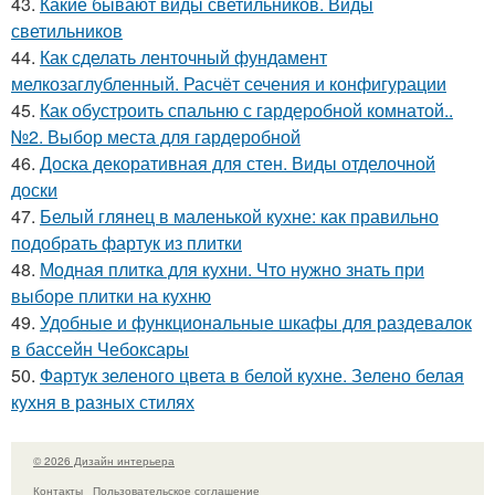
43.
Какие бывают виды светильников. Виды
светильников
44.
Как сделать ленточный фундамент
мелкозаглубленный. Расчёт сечения и конфигурации
45.
Как обустроить спальню с гардеробной комнатой..
№2. Выбор места для гардеробной
46.
Доска декоративная для стен. Виды отделочной
доски
47.
Белый глянец в маленькой кухне: как правильно
подобрать фартук из плитки
48.
Модная плитка для кухни. Что нужно знать при
выборе плитки на кухню
49.
Удобные и функциональные шкафы для раздевалок
в бассейн Чебоксары
50.
Фартук зеленого цвета в белой кухне. Зелено белая
кухня в разных стилях
© 2026 Дизайн интерьера
Контакты
Пользовательское соглашение