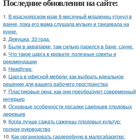
Последние обновления на сайте:
1.
В красноярском крае 9-месячный младенец утонул в
ванне, пока его мама слушала музыку и танцевала на
кухне.
2.
Девушка, 33 года.
3.
Были в аквапарке, там сильно парился в бане, сауне.
4.
Что такое царга в кровати: полезные советы и
рекомендации
5.
Headlines:
6.
Царга в офисной мебели: как выбрать идеальное
решение для вашего рабочего пространства
7.
Пластиковые окна: как они преобразуют современный
интерьер
8.
Основные особенности посадки саженцев плодовых
деревьев
9.
Когда лучше сажать саженцы плодовых культур:
полное руководство
10.
Как организовать гардеробную в малогабаритке: