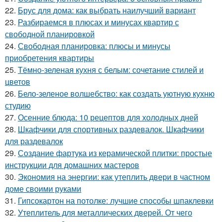
22.
Брус для дома: как выбрать наилучший вариант
23.
Разбираемся в плюсах и минусах квартир с
свободной планировкой
24.
Свободная планировка: плюсы и минусы
приобретения квартиры
25.
Тёмно-зеленая кухня с белым: сочетание стилей и
цветов
26.
Бело-зеленое волшебство: как создать уютную кухню
студию
27.
Осенние блюда: 10 рецептов для холодных дней
28.
Шкафчики для спортивных раздевалок. Шкафчики
для раздевалок
29.
Создание фартука из керамической плитки: простые
инструкции для домашних мастеров
30.
Экономия на энергии: как утеплить двери в частном
доме своими руками
31.
Гипсокартон на потолке: лучшие способы шпаклевки
32.
Утеплитель для металлических дверей. От чего