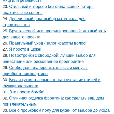
миф или реальность
23.
Стильный интерьер без финансовых потерь:
практические советы
24.
Деревянный дом: выбор материала для
строительства
25.
Брус клееный или профилированный: что выбрать
для вашего проекта
26.
Правильный уход - залог красоты волос!
27.
Я просто в шоке!
28.
Новостройки с свободной: лучший выбор для
инвестиций или рискованное предприятие
29.
Свободная планировка: плюсы и минусы
приобретения квартиры
30.
Белая кухня зеленые стены: сочетание стилей и
функциональности
31.
Это просто бомба!
32.
Отличная отделка фронтона: как сделать ваш дом
привлекательным
33.
Все о пробковом полу для кухни: от выбора до ухода