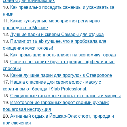
советы для начинающих
10.
Как правильно посадить саженцы и ухаживать за
ними
11.
Какие культурные мероприятия регулярно
проводятся в Москве
12.
Лучшие парки и скверы Самары для отдыха
13.
Пилинг от 19lab лучшее, что я пробовала для
очищения кожи головы!
14.
Как промышленность влияет на экономику города
15.
Советы по защите брус от трещин: эффективные
способы
16.
Какие лучшие парки для прогулок в Ставрополе
17.
Нашла спасение для своих волос - маску с
кератином от бренда 19lab Professional.
18.
Секционные гаражные ворота: все плюсы и минусы
19.
Изготовление гаражных ворот своими руками:
пошаговая инструкция
20.
Активный отдых в Йошкар-Оле: спорт, природа и
приключения