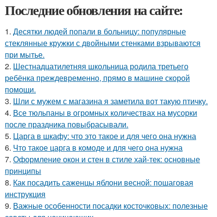
Последние обновления на сайте:
1.
Десятки людей попали в больницу: популярные
стеклянные кружки с двойными стенками взрываются
при мытье.
2.
Шестнадцатилетняя школьница родила третьего
ребёнка преждевременно, прямо в машине скорой
помощи.
3.
Шли с мужем с магазина я заметила вот такую птичку.
4.
Все тюльпаны в огромных количествах на мусорки
после праздника повыбрасывали.
5.
Царга в шкафу: что это такое и для чего она нужна
6.
Что такое царга в комоде и для чего она нужна
7.
Оформление окон и стен в стиле хай-тек: основные
принципы
8.
Как посадить саженцы яблони весной: пошаговая
инструкция
9.
Важные особенности посадки косточковых: полезные