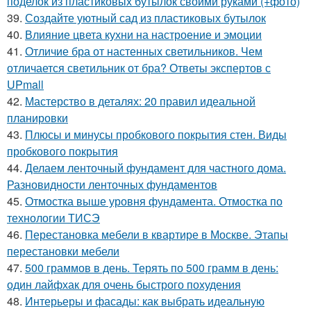
поделок из пластиковых бутылок своими руками (+фото)
39.
Создайте уютный сад из пластиковых бутылок
40.
Влияние цвета кухни на настроение и эмоции
41.
Отличие бра от настенных светильников. Чем
отличается светильник от бра? Ответы экспертов с
UPmall
42.
Мастерство в деталях: 20 правил идеальной
планировки
43.
Плюсы и минусы пробкового покрытия стен. Виды
пробкового покрытия
44.
Делаем ленточный фундамент для частного дома.
Разновидности ленточных фундаментов
45.
Отмостка выше уровня фундамента. Отмостка по
технологии ТИСЭ
46.
Перестановка мебели в квартире в Москве. Этапы
перестановки мебели
47.
500 граммов в день. Терять по 500 грамм в день:
один лайфхак для очень быстрого похудения
48.
Интерьеры и фасады: как выбрать идеальную