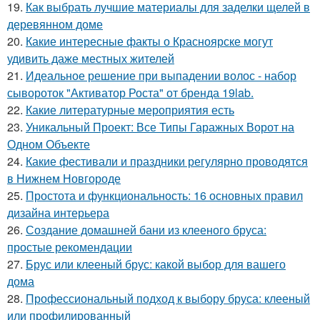
19.
Как выбрать лучшие материалы для заделки щелей в
деревянном доме
20.
Какие интересные факты о Красноярске могут
удивить даже местных жителей
21.
Идеальное решение при выпадении волос - набор
сывороток "Активатор Роста" от бренда 19lab.
22.
Какие литературные мероприятия есть
23.
Уникальный Проект: Все Типы Гаражных Ворот на
Одном Объекте
24.
Какие фестивали и праздники регулярно проводятся
в Нижнем Новгороде
25.
Простота и функциональность: 16 основных правил
дизайна интерьера
26.
Создание домашней бани из клееного бруса:
простые рекомендации
27.
Брус или клееный брус: какой выбор для вашего
дома
28.
Профессиональный подход к выбору бруса: клееный
или профилированный