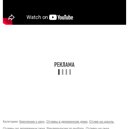
Категории:
Крепление к окну
,
Отливы в деревянном доме
,
Отлив на цоколь
,
Отливы на деревянные окна
,
Рекомендации по выбору
,
Отливы на окна
,