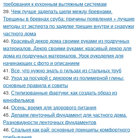
требования к кухонным вытяжным системам
39.
Чем лучше заделать щели между бревнами.
Трещины в бревнах сруба: причины появления + лучшие
методы от эксперта по заделке трещин внутри и снаружи
частного дома
40.
Красивый декор дома своими руками из подручных
материалов. Декор своими руками: красивый декор для
дома из подручных материалов. Урок рукоделия для
начинающих с фото и описанием
41.
Все, что нужно знать о гильзах из стальных труб
42.
Уход за посудой с декором из полимерной глины:
основные правила и советы
43.
Стилизованные фартуки: как создать образ из
кинофильмов
44.
Осень: время для здорового питания
45.
Делаем ленточный фундамент для частного дома.
Разновидности ленточных фундаментов
46.
Спальня как рай: основные принципы комфортного
пребывания