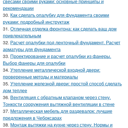
свесами своими руками: основные принципы и
рекомендации
30.
Как сделать опалубку для фундамента своими
руками: подробный инструктаж
31.
Отличная отделка фронтона: как сделать ваш дом
привлекательным
32.
Расчет опалубки под ленточный фундамент. Расчет
арматуры для фундамента
33.
Проектирование и расчет опалубки из фанеры.
Выбор фанеры для опалубки
34.
Утепление металлической входной двери:
проверенные методы и материалы
35.
Утепление железной двери: простой способ сделать
дом теплее
36.
Вентиляция с обратным клапаном через стену.
Тонкости сооружения вытяжной вентиляции в стене
37.
Металлическая мебель для раздевалок: лучшие
предложения в Чебоксарах
38.
Монтаж вытяжки на кухне через стену. Нормы и