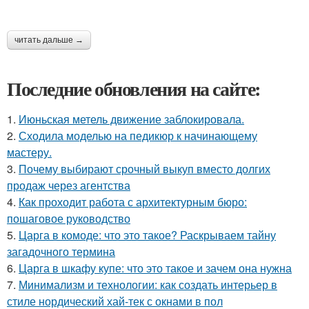
читать дальше →
Последние обновления на сайте:
1.
Июньская метель движение заблокировала.
2.
Сходила моделью на педикюр к начинающему
мастеру.
3.
Почему выбирают срочный выкуп вместо долгих
продаж через агентства
4.
Как проходит работа с архитектурным бюро:
пошаговое руководство
5.
Царга в комоде: что это такое? Раскрываем тайну
загадочного термина
6.
Царга в шкафу купе: что это такое и зачем она нужна
7.
Минимализм и технологии: как создать интерьер в
стиле нордический хай-тек с окнами в пол