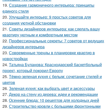
19.
Создание гармоничного интерьера: принципы
единого стиля
20.
Улучшайте интерьер: 9 простых советов для
создания уютной обстановки
21.
Советы дизайнеров интерьера: как сделать вашу
квартиру уютным и комфортным местом
22.
Профессиональные секреты: 7 советов от ведущих
дизайнеров интерьера
23.
Современные тренды в планировке квартир в
новостройках
24.
Татьяна Буланова: Краснодарский баскетбольный
проект, который покорил Европу
25.
Тёмно-зеленая кухня с белым: сочетание стилей и
цветов
26.
Зеленая кухня: как выбрать цвет и аксессуары
27.
Декор на стену из дерева: идеи и рекомендации
28.
Осенние блюда: 10 рецептов для холодных дней
29.
Строительство кровли с большими фронтонными