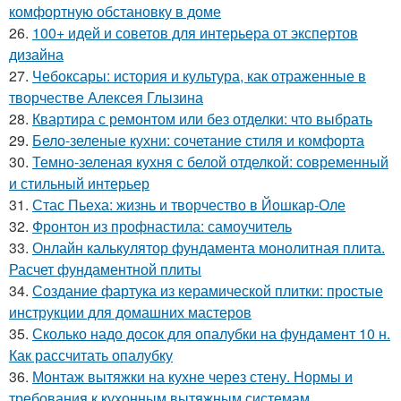
комфортную обстановку в доме
26.
100+ идей и советов для интерьера от экспертов
дизайна
27.
Чебоксары: история и культура, как отраженные в
творчестве Алексея Глызина
28.
Квартира с ремонтом или без отделки: что выбрать
29.
Бело-зеленые кухни: сочетание стиля и комфорта
30.
Темно-зеленая кухня с белой отделкой: современный
и стильный интерьер
31.
Стас Пьеха: жизнь и творчество в Йошкар-Оле
32.
Фронтон из профнастила: самоучитель
33.
Онлайн калькулятор фундамента монолитная плита.
Расчет фундаментной плиты
34.
Создание фартука из керамической плитки: простые
инструкции для домашних мастеров
35.
Сколько надо досок для опалубки на фундамент 10 н.
Как рассчитать опалубку
36.
Монтаж вытяжки на кухне через стену. Нормы и
требования к кухонным вытяжным системам