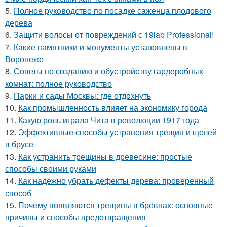
5.
Полное руководство по посадке саженца плодового
дерева
6.
Защити волосы от повреждений с 19lab Professional!
7.
Какие памятники и монументы установлены в
Воронеже
8.
Советы по созданию и обустройству гардеробных
комнат: полное руководство
9.
Парки и сады Москвы: где отдохнуть
10.
Как промышленность влияет на экономику города
11.
Какую роль играла Чита в революции 1917 года
12.
Эффективные способы устранения трещин и щелей
в брусе
13.
Как устранить трещины в древесине: простые
способы своими руками
14.
Как надежно убрать дефекты дерева: проверенный
способ
15.
Почему появляются трещины в брёвнах: основные
причины и способы предотвращения