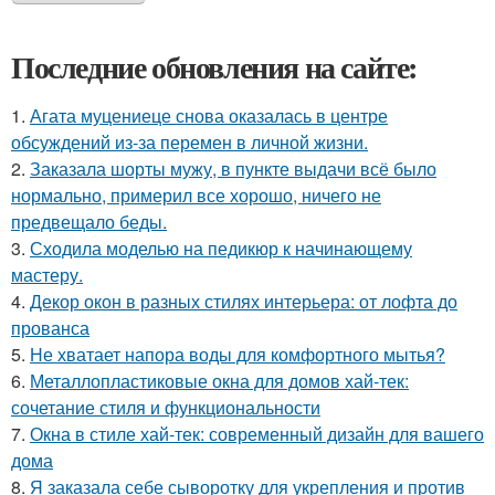
Последние обновления на сайте:
1.
Агата муцениеце снова оказалась в центре
обсуждений из-за перемен в личной жизни.
2.
Заказала шорты мужу, в пункте выдачи всё было
нормально, примерил все хорошо, ничего не
предвещало беды.
3.
Сходила моделью на педикюр к начинающему
мастеру.
4.
Декор окон в разных стилях интерьера: от лофта до
прованса
5.
Не хватает напора воды для комфортного мытья?
6.
Металлопластиковые окна для домов хай-тек:
сочетание стиля и функциональности
7.
Окна в стиле хай-тек: современный дизайн для вашего
дома
8.
Я заказала себе сыворотку для укрепления и против