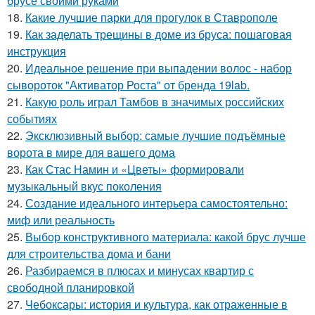
брусе своими руками
18.
Какие лучшие парки для прогулок в Ставрополе
19.
Как заделать трещины в доме из бруса: пошаговая
инструкция
20.
Идеальное решение при выпадении волос - набор
сывороток "Активатор Роста" от бренда 19lab.
21.
Какую роль играл Тамбов в значимых российских
событиях
22.
Эксклюзивный выбор: самые лучшие подъёмные
ворота в мире для вашего дома
23.
Как Стас Намин и «Цветы» формировали
музыкальный вкус поколения
24.
Создание идеального интерьера самостоятельно:
миф или реальность
25.
Выбор конструктивного материала: какой брус лучше
для строительства дома и бани
26.
Разбираемся в плюсах и минусах квартир с
свободной планировкой
27.
Чебоксары: история и культура, как отраженные в