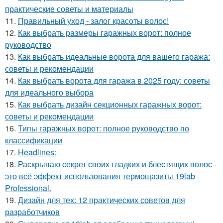
практические советы и материалы
11.
Правильный уход - залог красоты волос!
12.
Как выбрать размеры гаражных ворот: полное
руководство
13.
Как выбрать идеальные ворота для вашего гаража:
советы и рекомендации
14.
Как выбрать ворота для гаража в 2025 году: советы
для идеального выбора
15.
Как выбрать дизайн секционных гаражных ворот:
советы и рекомендации
16.
Типы гаражных ворот: полное руководство по
классификации
17.
Headlines:
18.
Раскрываю секрет своих гладких и блестящих волос -
это всё эффект использования термощазиты 19lab
Professional.
19.
Дизайн для тех: 12 практических советов для
разработчиков