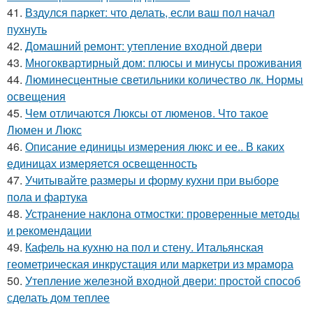
41.
Вздулся паркет: что делать, если ваш пол начал
пухнуть
42.
Домашний ремонт: утепление входной двери
43.
Многоквартирный дом: плюсы и минусы проживания
44.
Люминесцентные светильники количество лк. Нормы
освещения
45.
Чем отличаются Люксы от люменов. Что такое
Люмен и Люкс
46.
Описание единицы измерения люкс и ее.. В каких
единицах измеряется освещенность
47.
Учитывайте размеры и форму кухни при выборе
пола и фартука
48.
Устранение наклона отмостки: проверенные методы
и рекомендации
49.
Кафель на кухню на пол и стену. Итальянская
геометрическая инкрустация или маркетри из мрамора
50.
Утепление железной входной двери: простой способ
сделать дом теплее