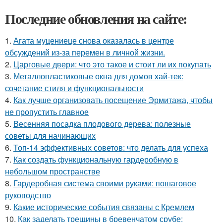
Последние обновления на сайте:
1.
Агата муцениеце снова оказалась в центре
обсуждений из-за перемен в личной жизни.
2.
Царговые двери: что это такое и стоит ли их покупать
3.
Металлопластиковые окна для домов хай-тек:
сочетание стиля и функциональности
4.
Как лучше организовать посещение Эрмитажа, чтобы
не пропустить главное
5.
Весенняя посадка плодового дерева: полезные
советы для начинающих
6.
Топ-14 эффективных советов: что делать для успеха
7.
Как создать функциональную гардеробную в
небольшом пространстве
8.
Гардеробная система своими руками: пошаговое
руководство
9.
Какие исторические события связаны с Кремлем
10.
Как заделать трещины в бревенчатом срубе: