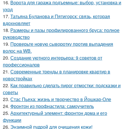
16.
Ворота для гаража подъемные: выбор, установка и
уход
17.
Татьяна Буланова и Пятигорск: связь, которая
вдохновляет
18.
Размеры и пазы профилированного бруса: полное
руководство
19.
Проверьте новую сыворотку против выпадения
волос на WB.
20.
Создание уютного интерьера: 9 советов от
профессионалов
21.
Современные тренды в планировке квартир в
новостройках
22.
Как правильно сделать пирог отмостки: подсказки и
советы
23.
Стас Пьеха: жизнь и творчество в Йошкар-Оле
24.
Фронтон из профнастила: самоучитель
25.
Архитектурный элемент: фронтон дома и его
функции
26.
Энзимной пудрой для очищения кожи!