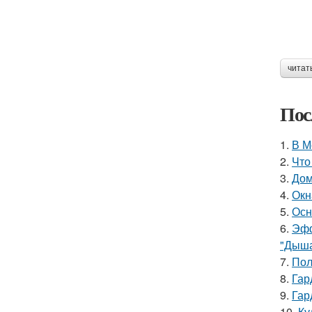
читат
Пос
1.
В М
2.
Что
3.
Дом
4.
Окн
5.
Осн
6.
Эфф
"Дыша
7.
Пол
8.
Гар
9.
Гар
10.
Ку