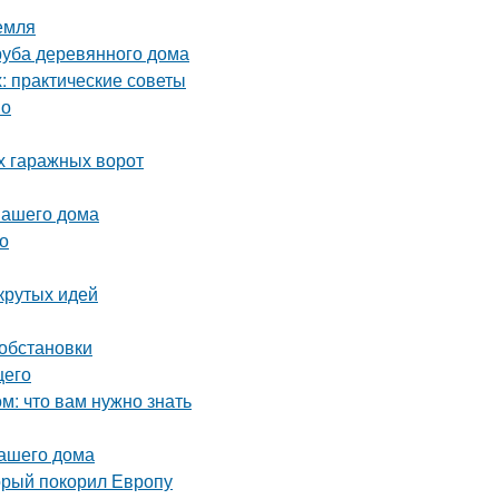
емля
руба деревянного дома
 практические советы
но
х гаражных ворот
вашего дома
о
крутых идей
 обстановки
щего
: что вам нужно знать
вашего дома
орый покорил Европу