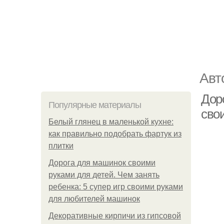
Авт
Доро
Популярные материалы
сво
Белый глянец в маленькой кухне:
как правильно подобрать фартук из
плитки
Дорога для машинок своими
руками для детей. Чем занять
ребенка: 5 супер игр своими руками
для любителей машинок
Декоративные кирпичи из гипсовой