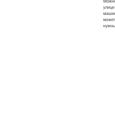
Можно
улице
машин
может
нужны