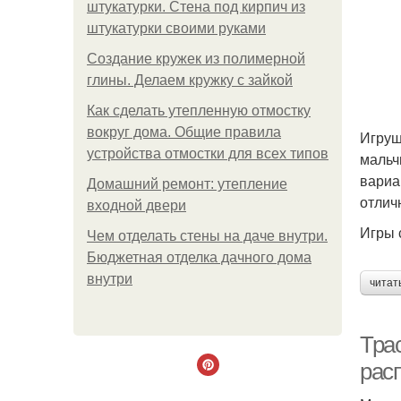
штукатурки. Стена под кирпич из
штукатурки своими руками
Создание кружек из полимерной
глины. Делаем кружку с зайкой
Как сделать утепленную отмостку
вокруг дома. Общие правила
Игруш
устройства отмостки для всех типов
мальч
вариа
Домашний ремонт: утепление
отлич
входной двери
Игры 
Чем отделать стены на даче внутри.
Бюджетная отделка дачного дома
внутри
читат
Тра
рас