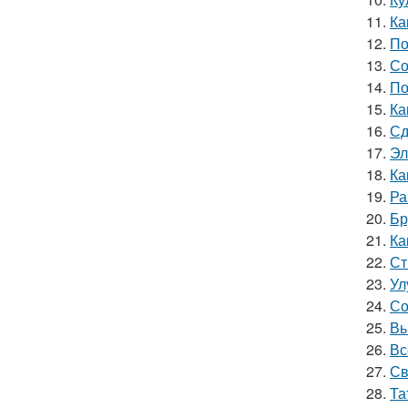
11.
Ка
12.
По
13.
Со
14.
По
15.
Ка
16.
Сд
17.
Эл
18.
Ка
19.
Ра
20.
Бр
21.
Ка
22.
Ст
23.
Ул
24.
Со
25.
Вы
26.
Вс
27.
Св
28.
Та