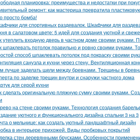
ободная планировка: преимущества и недостатки при поку
ивительный ремонт: как мастерица превратила пластикову
о просто бомба!
афчики для спортивных раздевалок. Шкафчики для раздев
хня в салатовом цвете: 5 идей для создания уютной и свеже
к утеплить входную дверь в частном доме своими руками. П
к шпаклевать потолок правильно и ровно своими руками. Т
остой способ шпаклевать потолок под покраску своими рук
нтиляция санузла и кухни через стену. Вентиляционная кон
м лучше заделать щели между бревнами. Трещины в бревн
сперта по заделке трещин внутри и снаружи частного дома
ртук для серой кухни
к сделать оригинальную пляжную сумку своими руками. Со
и
рево на стене своими руками. Технология создания барель
здание уютного и функционального дизайна спальни 3 на 3
чта о мельнице: как создать уютный ландшафтный дизайн
обка в интерьере прихожей. Виды пробковых покрытий
делка стен деревянными брусками. Особенности применен