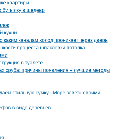
пке квартиры
ю бутылку в шедевр
алок
й кухни
о каким каналам холод проникает через дверь
онкости процесса шпаклевки потолка
ами
струкция в туалете
ах сруба: причины появления + лучшие методы
здаем стильную сумку «Море зовет» своими
ефов в виде деревьев
ия