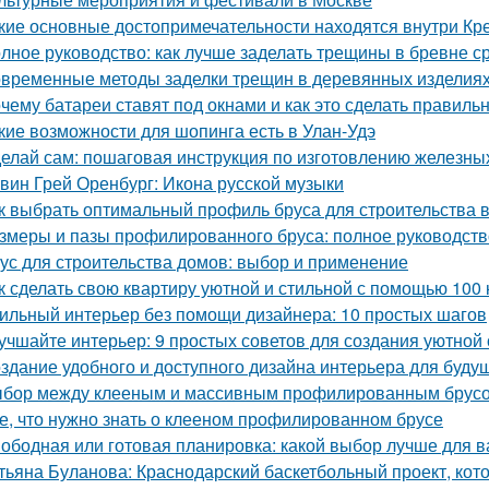
кие основные достопримечательности находятся внутри Кр
лное руководство: как лучше заделать трещины в бревне с
временные методы заделки трещин в деревянных изделиях:
чему батареи ставят под окнами и как это сделать правиль
кие возможности для шопинга есть в Улан-Удэ
елай сам: пошаговая инструкция по изготовлению железны
вин Грей Оренбург: Икона русской музыки
к выбрать оптимальный профиль бруса для строительства 
змеры и пазы профилированного бруса: полное руководств
ус для строительства домов: выбор и применение
к сделать свою квартиру уютной и стильной с помощью 100 
ильный интерьер без помощи дизайнера: 10 простых шагов
учшайте интерьер: 9 простых советов для создания уютной
здание удобного и доступного дизайна интерьера для буду
бор между клееным и массивным профилированным брусом
е, что нужно знать о клееном профилированном брусе
ободная или готовая планировка: какой выбор лучше для 
тьяна Буланова: Краснодарский баскетбольный проект, кот