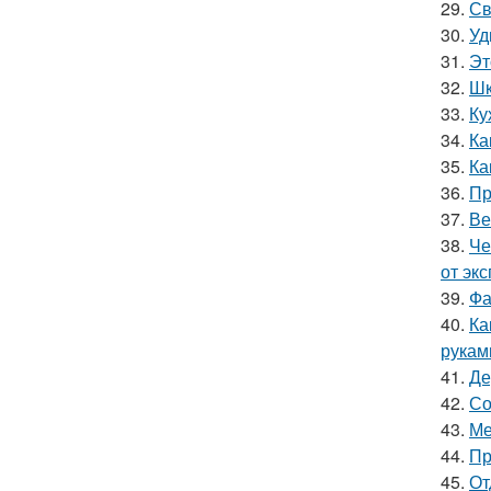
29.
Св
30.
Уд
31.
Эт
32.
Шк
33.
Ку
34.
Ка
35.
Ка
36.
Пр
37.
Ве
38.
Че
от эк
39.
Фа
40.
Ка
рукам
41.
Де
42.
Со
43.
Ме
44.
Пр
45.
От