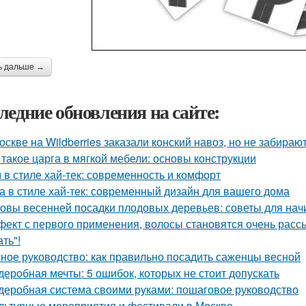
ь дальше →
ледние обновления на сайте:
оскве на Wildberries заказали конский навоз, но не забирают
 такое царга в мягкой мебели: основы конструкции
 в стиле хай-тек: современность и комфорт
а в стиле хай-тек: современный дизайн для вашего дома
овы весенней посадки плодовых деревьев: советы для на
ект с первого применения, волосы становятся очень рассы
ть"!
ное руководство: как правильно посадить саженцы весной
деробная мечты: 5 ошибок, которых не стоит допускать
деробная система своими руками: пошаговое руководство
льтурные мероприятия и фестивали в Москве