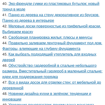
40.
Эко-френдли сумки из пластиковых бутылок: новый
тренд в моде
41.
Панно из дерева на стену декоративное из брусков.
Панно из дерева в интерьере
42.
Меловые доски поверхностью из грифельной краски.
Выбираем краску
43.
Свободная планировка жилья: плюсы и минусы
44.
Правильно заливаем ленточный фундамент под дом.
Факторы, влияющие на глубину фундамента
45.
Как выбрать подходящий утеплитель для входных
дверей
46.
Обустройство гардеробной в спальне небольшого
размера. Вместительный гардероб в маленькой спальне:
идеи для поддержания порядка
47.
Все о видах досок для отделки стен: от мебельной до
деревянной
48.
Новинки дизайна кухни в зелёном: тенденции и
инновации
49.
Утепление пенопластом: почему ваша мансарда