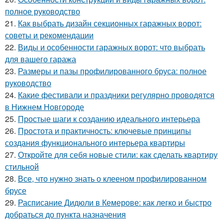
полное руководство
21.
Как выбрать дизайн секционных гаражных ворот:
советы и рекомендации
22.
Виды и особенности гаражных ворот: что выбрать
для вашего гаража
23.
Размеры и пазы профилированного бруса: полное
руководство
24.
Какие фестивали и праздники регулярно проводятся
в Нижнем Новгороде
25.
Простые шаги к созданию идеального интерьера
26.
Простота и практичность: ключевые принципы
создания функционального интерьера квартиры
27.
Откройте для себя новые стили: как сделать квартиру
стильной
28.
Все, что нужно знать о клееном профилированном
брусе
29.
Расписание Дидюли в Кемерове: как легко и быстро
добраться до пункта назначения