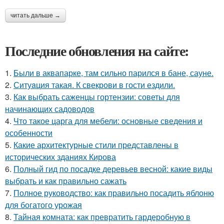
читать дальше →
Последние обновления на сайте:
1.
Были в аквапарке, там сильно парился в бане, сауне.
2.
Ситуaция такая. К свекрови в гости ездили.
3.
Как выбрать саженцы гортензии: советы для
начинающих садоводов
4.
Что такое царга для мебели: основные сведения и
особенности
5.
Какие архитектурные стили представлены в
исторических зданиях Кирова
6.
Полный гид по посадке деревьев весной: какие виды
выбрать и как правильно сажать
7.
Полное руководство: как правильно посадить яблоню
для богатого урожая
8.
Тайная комната: как превратить гардеробную в