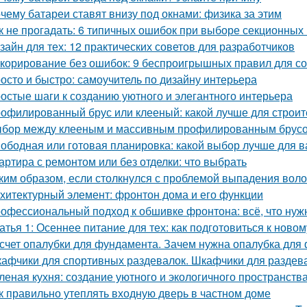
чему батареи ставят внизу под окнами: физика за этим
к не прогадать: 6 типичных ошибок при выборе секционных
зайн для тех: 12 практических советов для разработчиков
корирование без ошибок: 9 беспроигрышных правил для со
осто и быстро: самоучитель по дизайну интерьера
остые шаги к созданию уютного и элегантного интерьера
офилированный брус или клееный: какой лучше для строит
бор между клееным и массивным профилированным брусом
ободная или готовая планировка: какой выбор лучше для 
артира с ремонтом или без отделки: что выбрать
ким образом, если столкнулся с проблемой выпадения воло
хитектурный элемент: фронтон дома и его функции
офессиональный подход к обшивке фронтона: всё, что нуж
атья 1: Осеннее питание для тех: как подготовиться к ново
счет опалубки для фундамента. Зачем нужна опалубка для 
афчики для спортивных раздевалок. Шкафчики для раздев
леная кухня: создание уютного и экологичного пространств
к правильно утеплять входную дверь в частном доме