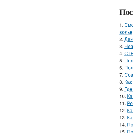
Пос
1.
Смо
волье
2.
Дек
3.
Hea
4.
СТР
5.
Пол
6.
Пол
7.
Сов
8.
Как
9.
Где
10.
Ка
11.
Ре
12.
Ка
13.
Ка
14.
По
15.
По