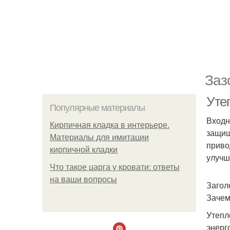
Заз
Уте
Популярные материалы
Входн
Кирпичная кладка в интерьере.
защищ
Материалы для имитации
приво
кирпичной кладки
улучш
Что такое царга у кровати: ответы
на ваши вопросы
Загол
Зачем
Утепл
энерг