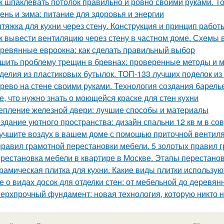
к шпаклевать потолок правильно и ровно своими руками. Т
ень и зима: питание для здоровья и энергии
тяжка для кухни через стену. Конструкция и принцип работ
к вывести вентиляцию через стену в частном доме. Схемы 
ревянные евроокна: как сделать правильный выбор
шить проблему трещин в бревнах: проверенные методы и 
делия из пластиковых бутылок. ТОП-133 лучших поделок из
рево на стене своими руками. Технология создания барель
е, что нужно знать о моющейся краске для стен кухни
епление железной двери: лучшие способы и материалы
здание уютного пространства: дизайн спальни 12 кв м в с
учшите воздух в вашем доме с помощью приточной вентил
правил грамотной перестановки мебели. 5 золотых правил 
рестановка мебели в квартире в Москве. Этапы перестано
рамическая плитка для кухни. Какие виды плитки использую
е о видах досок для отделки стен: от мебельной до деревян
ерхпрочный фундамент: новая технология, которую никто 