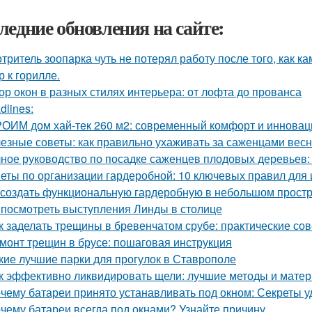
ледние обновления на сайте:
тритель зоопарка чуть не потерял работу после того, как к
р к горилле.
ор окон в разных стилях интерьера: от лофта до прованса
dlines:
ОИМ дом хай-тек 260 м2: современный комфорт и инновац
езные советы: как правильно ухаживать за саженцами вес
ное руководство по посадке саженцев плодовых деревьев:
еты по организации гардеробной: 10 ключевых правил для 
 создать функциональную гардеробную в небольшом прост
 посмотреть выступления Линды в столице
к заделать трещины в бревенчатом срубе: практические со
монт трещин в брусе: пошаговая инструкция
кие лучшие парки для прогулок в Ставрополе
к эффективно ликвидировать щели: лучшие методы и мате
чему батареи принято устанавливать под окном: Секреты 
чему батареи всегда под окнами? Узнайте причину