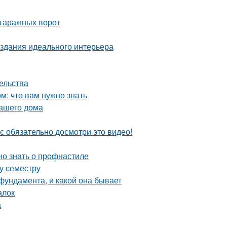
 гаражных ворот
здания идеального интерьера
ельства
: что вам нужно знать
вашего дома
с обязательно досмотри это видео!
но знать о профнастиле
му семестру
фундамента, и какой она бывает
алок
а