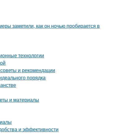
амеры заметили, как он ночью пробирается в
ионные технологии
ной
 советы и рекомендации
идеального порядка
ранстве
веты и материалы
риалы
удобства и эффективности