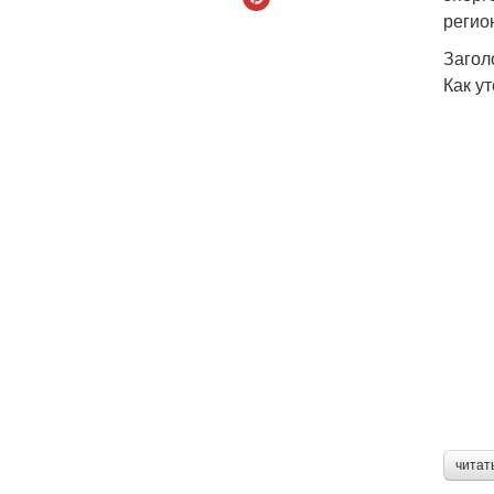
регио
Загол
Как у
читат