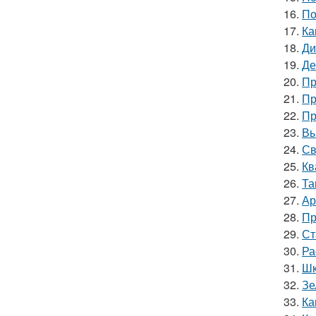
16.
По
17.
Ка
18.
Ди
19.
Де
20.
Пр
21.
Пр
22.
Пр
23.
Вы
24.
Св
25.
Кв
26.
Та
27.
Ар
28.
Пр
29.
Ст
30.
Ра
31.
Шк
32.
Зе
33.
Ка