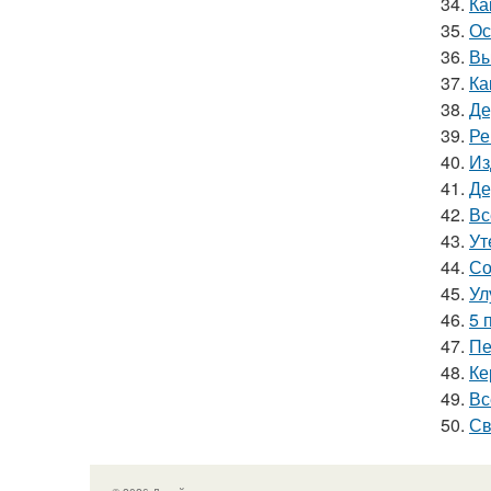
34.
Ка
35.
Ос
36.
Вы
37.
Ка
38.
Де
39.
Ре
40.
Из
41.
Де
42.
Вс
43.
Ут
44.
Со
45.
Ул
46.
5 
47.
Пе
48.
Ке
49.
Вс
50.
Св