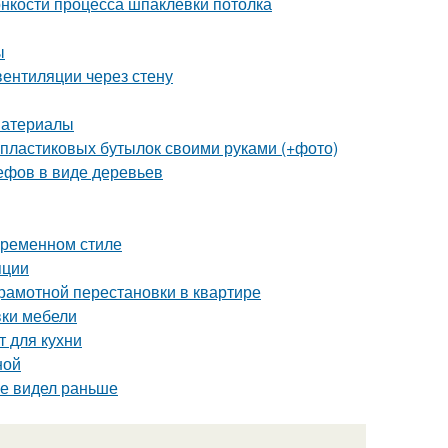
онкости процесса шпаклевки потолка
ы
вентиляции через стену
материалы
 пластиковых бутылок своими руками (+фото)
ефов в виде деревьев
овременном стиле
яции
грамотной перестановки в квартире
вки мебели
т для кухни
ной
не видел раньше