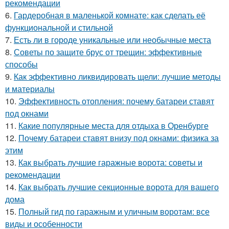
рекомендации
6.
Гардеробная в маленькой комнате: как сделать её
функциональной и стильной
7.
Есть ли в городе уникальные или необычные места
8.
Советы по защите брус от трещин: эффективные
способы
9.
Как эффективно ликвидировать щели: лучшие методы
и материалы
10.
Эффективность отопления: почему батареи ставят
под окнами
11.
Какие популярные места для отдыха в Оренбурге
12.
Почему батареи ставят внизу под окнами: физика за
этим
13.
Как выбрать лучшие гаражные ворота: советы и
рекомендации
14.
Как выбрать лучшие секционные ворота для вашего
дома
15.
Полный гид по гаражным и уличным воротам: все
виды и особенности