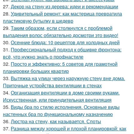
27.
Декор на стену из дерева: идеи и рекомендации
28.
Удивительный ремонт: как мастерица превратила
пластиковую бутылку в шедевр
29.
Таким образом, если столкнулся с проблемой
выпадения волос обязательно досмотри это видео!
30.
Осенние блюда: 10 рецептов для холодных дней
31.
Профессиональный подход к обшивке фронтона:
всё, что нужно знать о профнастиле
32.
Просто и эффективно: 5 советов для грамотной
планировки больших квартир
33.
Вытяжка на улицу через наружную стену вне дома.
Приточные устройства вентиляции в стенах
34.
Организация вентиляции в доме своими руками.
Искусственная, или принудительная вентиляция
35.
Виды бра по стилю исполнения. Основные виды
настенных бра по функциональному назначению
36.
Люстра на стену, как называется. Споты
37.
Разница между хорошей и плохой планировкой: как