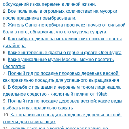
обсуждений из-за перемен в личной жизни.
2.
Все тюльпаны в огромных количествах на мусорки
после праздника повыбрасывали.
3.
Житель Санкт-петербурга проснулся ночью от сильной
боли в ноге, обнаружив, что его укусила супруга.
4.
Как выбрать диван на металлических ножках: советы
дизайнера
5.
Какие интересные факты о гербе и флаге Оренбурга
6.
Какие уникальные музеи Москвы можно посетить
бесплатно
7.
Полный гид по посадке плодовых деревьев весной:
как правильно посадить для успешного выращивания
8.
В борьбе с прыщами и неровным тоном лица нашла
идеальное средство - кислотный пилинг от 19lab.
9.
Полный гид по посадке деревьев весной: какие виды
выбрать и как правильно сажать
10.
Как правильно посадить плодовые деревья весной:
советы для начинающих
11.
Купили саженец в контейнере: как правильно