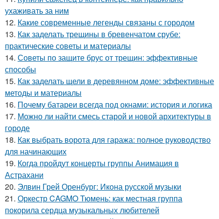
ухаживать за ним
12.
Какие современные легенды связаны с городом
13.
Как заделать трещины в бревенчатом срубе:
практические советы и материалы
14.
Советы по защите брус от трещин: эффективные
способы
15.
Как заделать щели в деревянном доме: эффективные
методы и материалы
16.
Почему батареи всегда под окнами: история и логика
17.
Можно ли найти смесь старой и новой архитектуры в
городе
18.
Как выбрать ворота для гаража: полное руководство
для начинающих
19.
Когда пройдут концерты группы Анимация в
Астрахани
20.
Элвин Грей Оренбург: Икона русской музыки
21.
Оркестр CAGMO Тюмень: как местная группа
покорила сердца музыкальных любителей