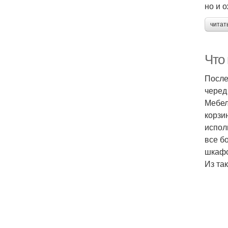
но и 
читат
Что
После
черед
Мебел
корзи
испол
все б
шкафо
Из та