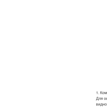
1. Ко
Для о
видно