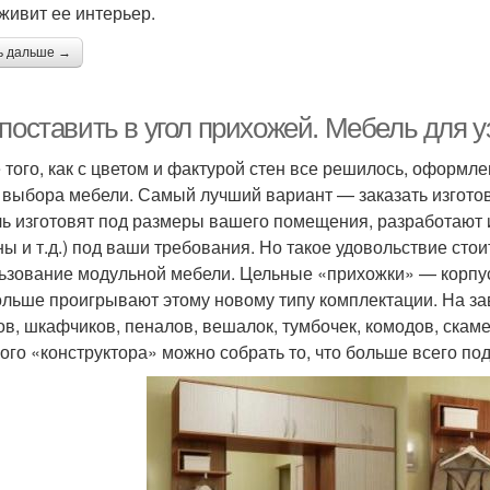
оживит ее интерьер.
ь дальше →
 поставить в угол прихожей. Мебель для 
 того, как с цветом и фактурой стен все решилось, оформл
 выбора мебели. Самый лучший вариант — заказать изгото
ь изготовят под размеры вашего помещения, разработают 
ны и т.д.) под ваши требования. Но такое удовольствие ст
ьзование модульной мебели. Цельные «прихожки» — корпу
ольше проигрывают этому новому типу комплектации. На за
в, шкафчиков, пеналов, вешалок, тумбочек, комодов, скаме
кого «конструктора» можно собрать то, что больше всего по