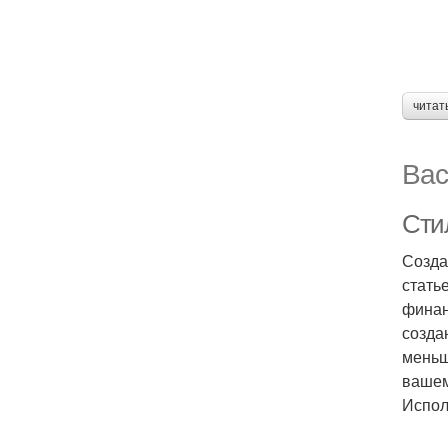
читат
Вас
Сти
Созда
стать
финан
созда
меньш
вашем
Испол