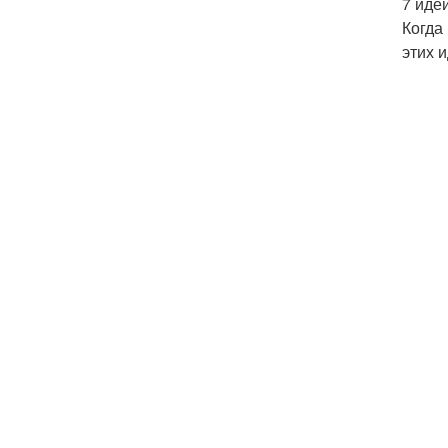
7 идей
Когда
этих 