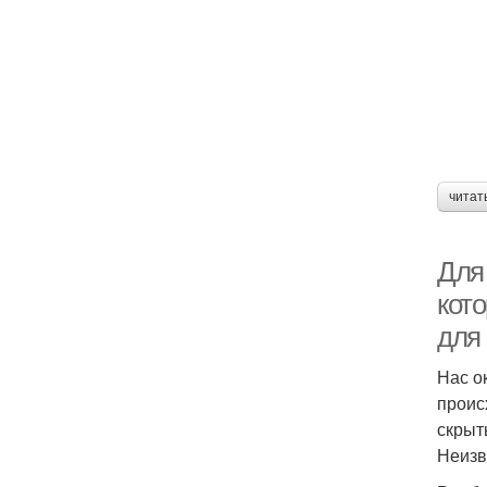
читат
Для 
кот
для 
Нас о
проис
скрыт
Неизв