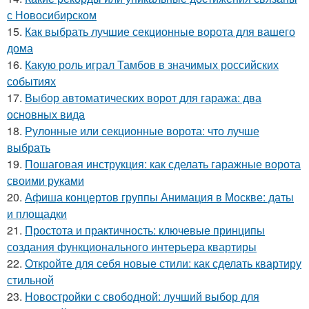
с Новосибирском
15.
Как выбрать лучшие секционные ворота для вашего
дома
16.
Какую роль играл Тамбов в значимых российских
событиях
17.
Выбор автоматических ворот для гаража: два
основных вида
18.
Рулонные или секционные ворота: что лучше
выбрать
19.
Пошаговая инструкция: как сделать гаражные ворота
своими руками
20.
Афиша концертов группы Анимация в Москве: даты
и площадки
21.
Простота и практичность: ключевые принципы
создания функционального интерьера квартиры
22.
Откройте для себя новые стили: как сделать квартиру
стильной
23.
Новостройки с свободной: лучший выбор для