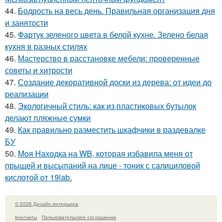
44.
Бодрость на весь день. Правильная организация дня
и занятости
45.
Фартук зеленого цвета в белой кухне. Зелено белая
кухня в разных стилях
46.
Мастерство в расстановке мебели: проверенные
советы и хитрости
47.
Создание декоративной доски из дерева: от идеи до
реализации
48.
Экологичный стиль: как из пластиковых бутылок
делают пляжные сумки
49.
Как правильно разместить шкафчики в раздевалке
БУ
50.
Моя Находка на WB, которая избавила меня от
прыщей и высыпаний на лице - тоник с салициловой
кислотой от 19lab.
© 2026 Дизайн интерьера
Контакты
Пользовательское соглашение