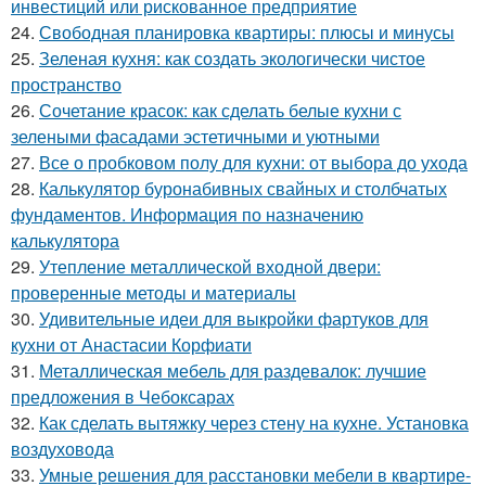
инвестиций или рискованное предприятие
24.
Свободная планировка квартиры: плюсы и минусы
25.
Зеленая кухня: как создать экологически чистое
пространство
26.
Сочетание красок: как сделать белые кухни с
зелеными фасадами эстетичными и уютными
27.
Все о пробковом полу для кухни: от выбора до ухода
28.
Калькулятор буронабивных свайных и столбчатых
фундаментов. Информация по назначению
калькулятора
29.
Утепление металлической входной двери:
проверенные методы и материалы
30.
Удивительные идеи для выкройки фартуков для
кухни от Анастасии Корфиати
31.
Металлическая мебель для раздевалок: лучшие
предложения в Чебоксарах
32.
Как сделать вытяжку через стену на кухне. Установка
воздуховода
33.
Умные решения для расстановки мебели в квартире-