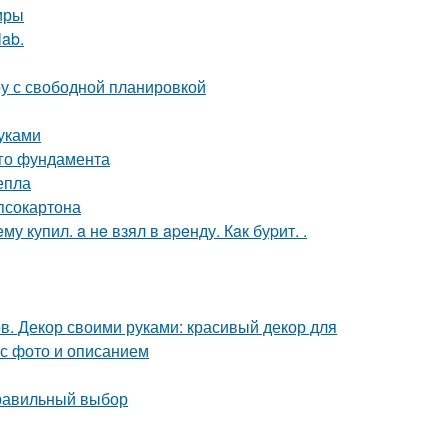
иры
lab.
ру с свободной планировкой
уками
ого фундамента
епла
ипсокартона
 купил. a нe взял в apeнду. Кaк буpит. .
в. Декор своими руками: красивый декор для
 с фото и описанием
правильный выбор