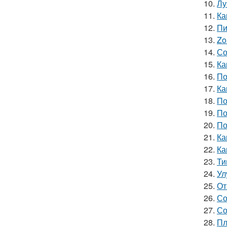
10.
Лу
11.
Ка
12.
Пи
13.
Zo
14.
Со
15.
Ка
16.
По
17.
Ка
18.
По
19.
По
20.
По
21.
Ка
22.
Ка
23.
Ти
24.
Ул
25.
От
26.
Со
27.
Со
28.
Пл