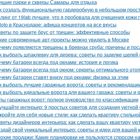
чшие парки и скверы Самары для отдыха
к создать функциональную гардеробную в небольшом прос
линг от 19lab лучшее, что я пробовала для очищения кожи 
loto в Краснодаре: афиша концертов на все вкусы
веты по защите брус от трещин: эффективные способы
кие современные арт-проекты можно увидеть в Москве
чему появляются трещины в бревнах сруба: причины и пос
к выбрать шпаклевку для дерева: советы по заделке щелей 
чему батареи всегда под окнами: история и логика
чему батареи всегда под окном: секреты оптимального ото
чему батареи ставят внизу под окнами: физика за этим
к выбрать лучшие гаражные ворота: советы и рекомендаци
к выбрать идеальные ворота для вашего гаража: советы и
пы гаражных ворот: полное руководство по классификации
учшайте интерьер: 9 простых советов для создания уютной
кройте для себя новые стили: как сделать квартиру стильно
веты дизайнеров интерьера: как сделать вашу квартиру у
здай свой уникальный интерьер: советы и идеи для вашей 
охие продажи: Какие планировки не пользуются спросом н