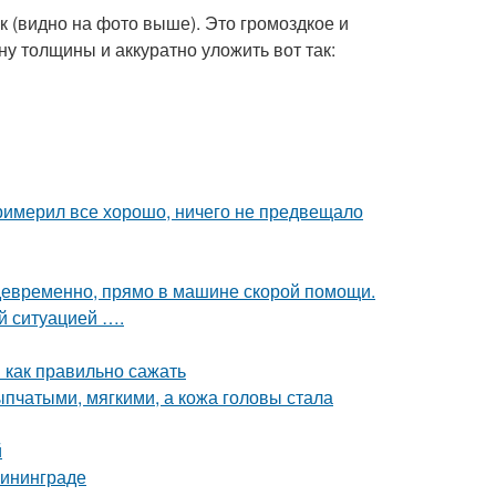
 (видно на фото выше). Это громоздкое и
у толщины и аккуратно уложить вот так:
римерил все хорошо, ничего не предвещало
девременно, прямо в машине скорой помощи.
ой ситуацией ….
 как правильно сажать
пчатыми, мягкими, а кожа головы стала
й
лининграде