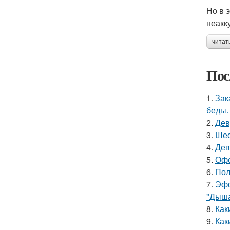
Но в 
неакк
читат
Пос
1.
Зак
беды.
2.
Дев
3.
Шес
4.
Дев
5.
Офо
6.
Пол
7.
Эфф
"Дыша
8.
Как
9.
Как