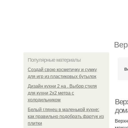
Вер
Популярные материалы
В
Создай свою косметичку и сумку
для игр из пластиковых бутылок
Дизайн кухни 2 на . Выбор стиля
для кухни 2х2 метра с
холодильником
Верх
дом
Белый глянец в маленькой кухне:
как правильно подобрать фартук из
Верхн
плитки
можно