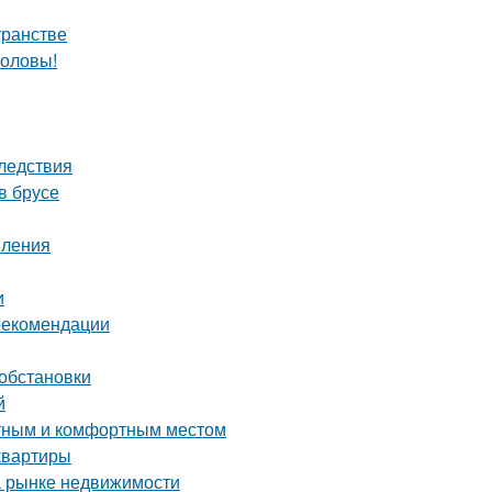
транстве
головы!
ледствия
в брусе
пления
и
 рекомендации
 обстановки
й
ютным и комфортным местом
квартиры
а рынке недвижимости