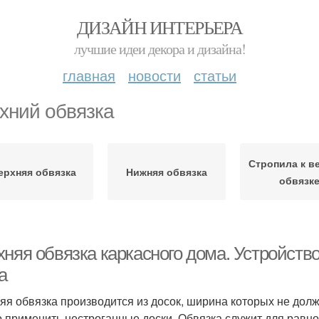
ДИЗАЙН ИНТЕРЬЕРА
лучшие идеи декора и дизайна!
главная
новости
статьи
хний обвязка
Стропила к в
ерхняя обвязка
Нижняя обвязка
обвязк
няя обвязка каркасного дома. Устройство
а
яя обвязка производится из досок, ширина которых не дол
 применить нестроганные доски. Обвязка служит для равн