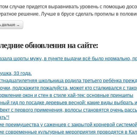
этом случае придется выравнивать уровень с помощью досок
уратное решение. Лучше в брусе сделать пропилы в половин
ь дальше →
ледние обновления на сайте:
азала шорты мужу, в пункте выдачи всё было нормально, п
ушка, 33 года.
тнадцатилетняя школьница родила третьего ребёнка преж
очки, подскажите пожалуйста, может кто сталкивался с так
рмление окон и стен в стиле хай-тек: основные принципы
ный гид по посадке деревьев весной: какие виды выбрать и
ект с первого применения, волосы становятся очень рассы
ть"!
ие преимущества у саженцев с закрытой корневой системо
ие современные культурные мероприятия проводятся в Ка