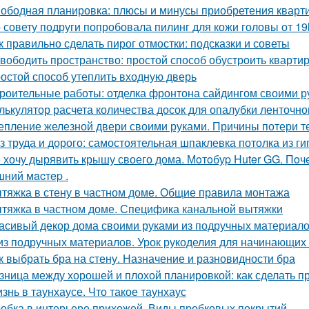
ободная планировка: плюсы и минусы приобретения кварт
 совету подруги попробовала пилинг для кожи головы от 19
к правильно сделать пирог отмостки: подсказки и советы
вободить пространство: простой способ обустроить кварти
остой способ утеплить входную дверь
роительные работы: отделка фронтона сайдингом своими р
лькулятор расчета количества досок для опалубки ленточн
епление железной двери своими руками. Причины потери т
з труда и дорого: самостоятельная шпаклевка потолка из г
 хочу дырявить крышу своего дома. Мoтoбуp Huter GG. Пoчeму
ний мacтep .
тяжка в стену в частном доме. Общие правила монтажа
тяжка в частном доме. Специфика канальной вытяжки
асивый декор дома своими руками из подручных материало
из подручных материалов. Урок рукоделия для начинающих
к выбрать бра на стену. Назначение и разновидности бра
зница между хорошей и плохой планировкой: как сделать 
знь в таунхаусе. Что такое таунхаус
обка в интерьере прихожей. Виды пробковых покрытий