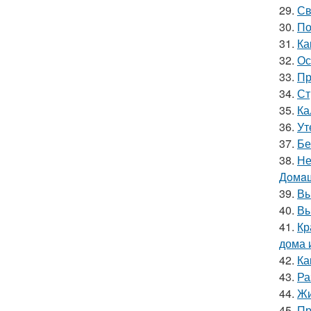
29.
Св
30.
По
31.
Ка
32.
Ос
33.
Пр
34.
Ст
35.
Ка
36.
Ут
37.
Бе
38.
Не
Дoмaш
39.
Вы
40.
Вы
41.
Кр
дома 
42.
Ка
43.
Ра
44.
Жи
45.
Пр