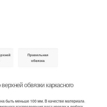
ерхней
Правильная
е
обвязка
 верхней обвязки каркасного
жна быть меньше 100 мм. В качестве материала
омерного распределения веса кровли и любого