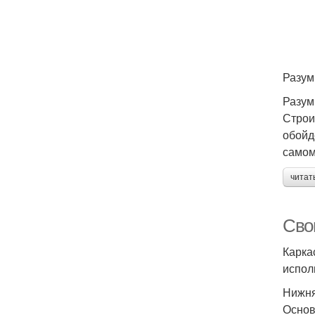
Разум
Разум
Строи
обойд
самом
читат
Сво
Карка
испол
Нижня
Основ