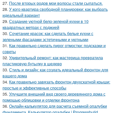
27.
После вторых родов мои волосы стали сыпаться.
28.
У кого квартира свободной планировки: как выбрать
идеальный вариант
29.
Создание уютной бело-зеленой кухни в 10
квадратных метрах с лоджией
30.
Сочетание красок: как сделать белые кухни с
зелеными фасадами эстетичными и уютными
31.
Как правильно сделать пирог отмостки: подсказки и
советы
32.
Удивительный ремонт: как мастерица превратила
пластиковую бутылку в шедевр
33.
Стиль и дизайн: как создать идеальный фронтон для
вашего дома
34.
Как правильно завязать фронтон двухскатной крыши:
простые и эффективные способы
35.
Улучшите внешний вид своего деревянного дома с
помощью облицовки и отделки фронтона
36.
Онлайн-калькулятор для расчета съемной опалубки
фундамента. Калькулятор опалубки | Progressbuild