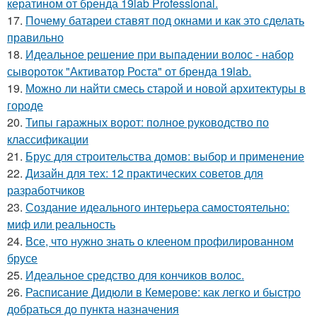
кератином от бренда 19lab Professional.
17.
Почему батареи ставят под окнами и как это сделать
правильно
18.
Идеальное решение при выпадении волос - набор
сывороток "Активатор Роста" от бренда 19lab.
19.
Можно ли найти смесь старой и новой архитектуры в
городе
20.
Типы гаражных ворот: полное руководство по
классификации
21.
Брус для строительства домов: выбор и применение
22.
Дизайн для тех: 12 практических советов для
разработчиков
23.
Создание идеального интерьера самостоятельно:
миф или реальность
24.
Все, что нужно знать о клееном профилированном
брусе
25.
Идеальное средство для кончиков волос.
26.
Расписание Дидюли в Кемерове: как легко и быстро
добраться до пункта назначения