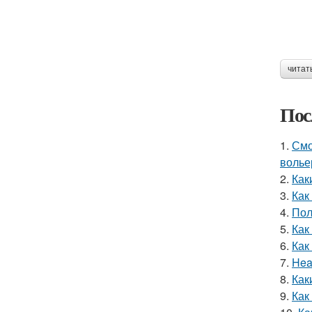
читат
Пос
1.
Смо
волье
2.
Как
3.
Как
4.
Пол
5.
Как
6.
Как
7.
Hea
8.
Как
9.
Как