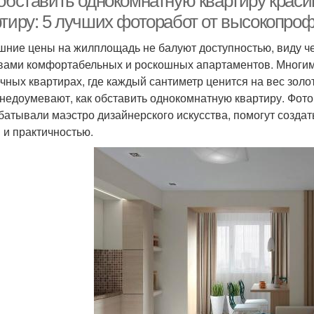
 обставить однокомнатную квартиру краси
ртиру: 5 лучших фоторабот от высокопро
ние цены на жилплощадь не балуют доступностью, виду че
вами комфортабельных и роскошных апартаментов. Многим
чных квартирах, где каждый сантиметр ценится на вес зол
 недоумевают, как обставить однокомнатную квартиру. Фот
батывали маэстро дизайнерского искусства, помогут созда
 и практичностью.