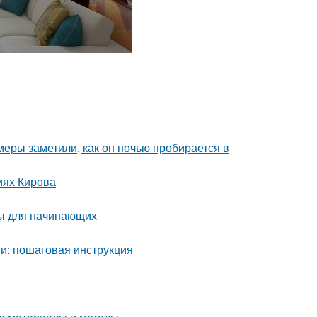
амеры заметили, как он ночью пробирается в
иях Кирова
ты для начинающих
и: пошаговая инструкция