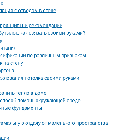
ее
ляция с отводом в стене
 принципы и рекомендации
бутылок: как связать своими руками?
у
питания
ассификации по различным признакам
к на стену
артона
аклевания потолка своими руками
ранить тепло в доме
й способ помочь окружающей среде
очные фундаменты
симальную отдачу от маленького пространства
ации