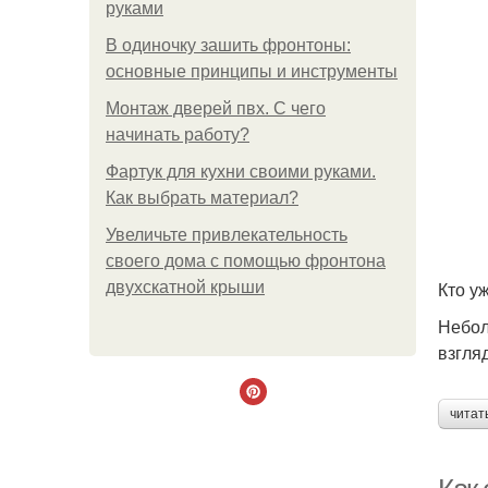
руками
В одиночку зашить фронтоны:
основные принципы и инструменты
Монтаж дверей пвх. С чего
начинать работу?
Фартук для кухни своими руками.
Как выбрать материал?
Увеличьте привлекательность
своего дома с помощью фронтона
Кто у
двухскатной крыши
Небол
взгля
читат