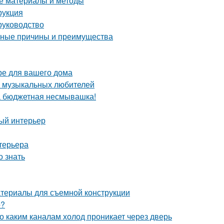
ие материалы и методы
рукция
руководство
овные причины и преимущества
ре для вашего дома
а музыкальных любителей
та бюджетная несмывашка!
ный интерьер
терьера
 знать
атериалы для съемной конструкции
о?
о каким каналам холод проникает через дверь