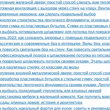
епление железной двери: простой способ сделать дом тепл
тяжная вентиляция с выходом через стену на улицу. Венти
ревянные евроокна: как сделать правильный выбор
хнологии строительства ленточного фундамента: основные
тняя сумка из пластиковых бутылок. Сумки из пластиковых 
к выбрать оптимальную шпаклевку для потолка под покраск
ень 2023: как сохранить здоровье с помощью правильного 
ассические и современные бра в интерьере. Виды бра: кл
к повесить светильник-бра на стену. Как повесить светильни
офессиональный подход к шпаклеванию потолка из гипсок
к правильно шпаклевать потолок своими руками. Этапы шп
а в различных стилях: от классики до моды
епление входной металлической двери: простой способ сох
реработка пластиковых бутылок в стильную сумку: просто
роительство ленточного фундамента своими руками. Лент
к выбрать подходящий утеплитель для входных дверей
рестановка мебели в маленькой комнате. Как получить мак
сады длинных домов: история и архитектура
к выбрать идеальный фартук для кухни: советы и рекоменд