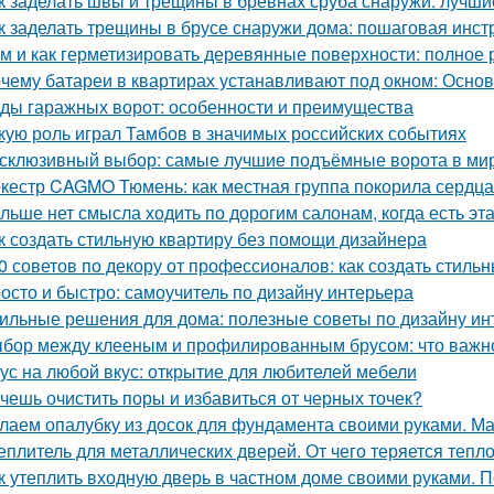
к заделать швы и трещины в бревнах сруба снаружи: лучш
к заделать трещины в брусе снаружи дома: пошаговая инст
м и как герметизировать деревянные поверхности: полное 
чему батареи в квартирах устанавливают под окном: Осн
ды гаражных ворот: особенности и преимущества
кую роль играл Тамбов в значимых российских событиях
склюзивный выбор: самые лучшие подъёмные ворота в ми
кестр CAGMO Тюмень: как местная группа покорила сердц
льше нет смысла ходить по дорогим салонам, когда есть э
к создать стильную квартиру без помощи дизайнера
0 советов по декору от профессионалов: как создать стиль
осто и быстро: самоучитель по дизайну интерьера
ильные решения для дома: полезные советы по дизайну ин
бор между клееным и профилированным брусом: что важно
ус на любой вкус: открытие для любителей мебели
чешь очистить поры и избавиться от черных точек?
лаем опалубку из досок для фундамента своими руками. М
еплитель для металлических дверей. От чего теряется тепл
к утеплить входную дверь в частном доме своими руками. П