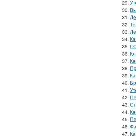
29.
Ут
30.
Вы
31.
Де
32.
Те
33.
Ле
34.
Ка
35.
Ос
36.
Кл
37.
Ка
38.
Пр
39.
Ка
40.
Бр
41.
Ут
42.
Пе
43.
Ст
44.
Ка
45.
Пе
46.
Фа
47.
Ка