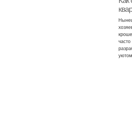
Как
ква
Нынеш
хозяе
кроше
часто
разра
уютом