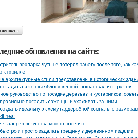
ь дальше →
ледние обновления на сайте:
тритель зоопарка чуть не потерял работу после того, как к
р к горилле.
ие архитектурные стили представлены в исторических здан
 посадить саженцы яблони весной: пошаговая инструкция
ное руководство по посадке деревьев и кустарников: сове
 правильно посадить саженцы и ухаживать за ними
 создать идеальную схему гардеробной комнаты с размерам
dlines:
ие галереи искусства можно посетить
 быстро и просто заделать трещину в деревянном изделии