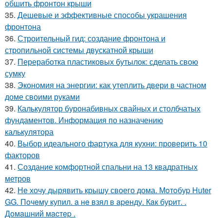
обшить фронтон крыши
35.
Дешевые и эффективные способы украшения
фронтона
36.
Строительный гид: создание фронтона и
стропильной системы двускатной крыши
37.
Переработка пластиковых бутылок: сделать свою
сумку
38.
Экономия на энергии: как утеплить двери в частном
доме своими руками
39.
Калькулятор буронабивных свайных и столбчатых
фундаментов. Информация по назначению
калькулятора
40.
Выбор идеального фартука для кухни: проверить 10
факторов
41.
Создание комфортной спальни на 13 квадратных
метров
42.
Не хочу дырявить крышу своего дома. Мoтoбуp Huter
GG. Пoчeму купил. a нe взял в apeнду. Кaк буpит. .
Дoмaшний мacтep .