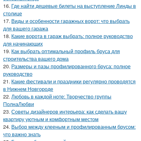
16.
Где найти дешевые билеты на выступление Линды в
столице
17.
Виды и особенности гаражных ворот: что выбрать
для вашего гаража
18.
Какие ворота в гараж выбрать: полное руководство
для начинающих
19.
Как выбрать оптимальный профиль бруса для
строительства вашего дома
20.
Размеры и пазы профилированного бруса: полное
руководство
21.
Какие фестивали и праздники регулярно проводятся
в Нижнем Новгороде
22.
Любовь в каждой ноте: Творчество группы
ПолнаЛюбви
23.
Советы дизайнеров интерьера: как сделать вашу
квартиру уютным и комфортным местом
24.
Выбор между клееным и профилированным брусом:
что важно знать