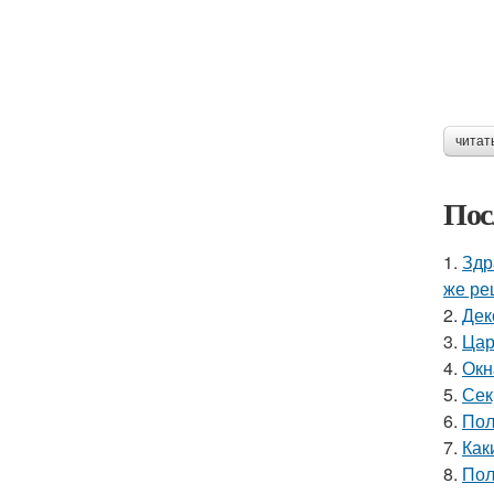
читат
Пос
1.
Здр
же ре
2.
Дек
3.
Цар
4.
Окн
5.
Сек
6.
Пол
7.
Как
8.
Пол