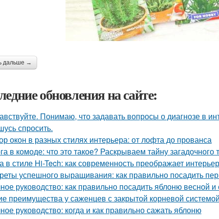
ь дальше →
ледние обновления на сайте:
авствуйте. Понимаю, что задавать вопросы о диагнозе в ин
шусь спросить.
ор окон в разных стилях интерьера: от лофта до прованса
га в комоде: что это такое? Раскрываем тайну загадочного
а в стиле Hi-Tech: как современность преображает интерье
реты успешного выращивания: как правильно посадить пе
ное руководство: как правильно посадить яблоню весной и
ие преимущества у саженцев с закрытой корневой системо
ное руководство: когда и как правильно сажать яблоню