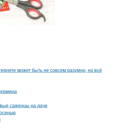
тернете может быть не совсем разумно, но всё
 термина
р
рвые саженцы на даче
 осенью
й