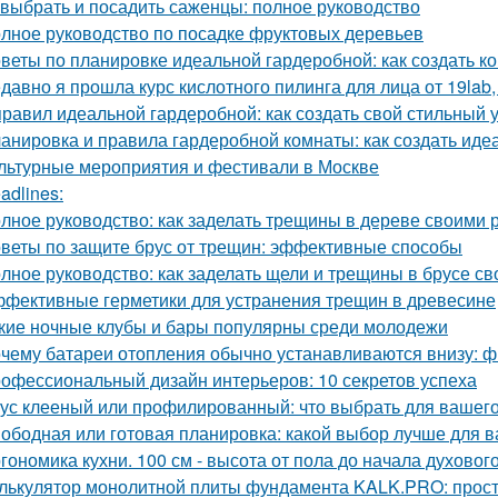
 выбрать и посадить саженцы: полное руководство
лное руководство по посадке фруктовых деревьев
веты по планировке идеальной гардеробной: как создать 
давно я прошла курс кислотного пилинга для лица от 19lab,
правил идеальной гардеробной: как создать свой стильный 
анировка и правила гардеробной комнаты: как создать иде
льтурные мероприятия и фестивали в Москве
adlines:
лное руководство: как заделать трещины в дереве своими 
веты по защите брус от трещин: эффективные способы
лное руководство: как заделать щели и трещины в брусе с
фективные герметики для устранения трещин в древесине
кие ночные клубы и бары популярны среди молодежи
чему батареи отопления обычно устанавливаются внизу: фи
офессиональный дизайн интерьеров: 10 секретов успеха
ус клееный или профилированный: что выбрать для вашего
ободная или готовая планировка: какой выбор лучше для 
гономика кухни. 100 см - высота от пола до начала духовог
лькулятор монолитной плиты фундамента KALK.PRO: прост