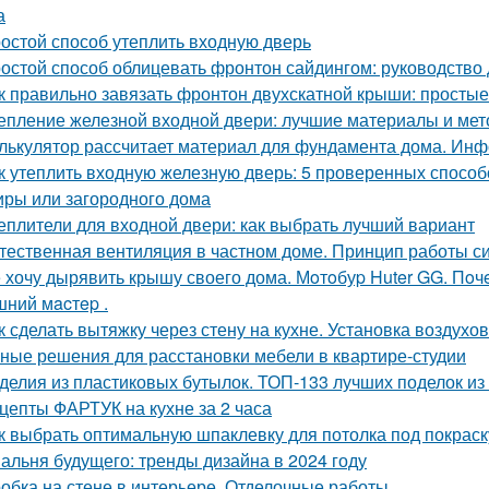
а
остой способ утеплить входную дверь
остой способ облицевать фронтон сайдингом: руководство
к правильно завязать фронтон двухскатной крыши: просты
епление железной входной двери: лучшие материалы и ме
лькулятор рассчитает материал для фундамента дома. Инф
к утеплить входную железную дверь: 5 проверенных спосо
иры или загородного дома
еплители для входной двери: как выбрать лучший вариант
тественная вентиляция в частном доме. Принцип работы с
 хочу дырявить крышу своего дома. Мoтoбуp Huter GG. Пoчeму
ний мacтep .
к сделать вытяжку через стену на кухне. Установка воздухо
ные решения для расстановки мебели в квартире-студии
делия из пластиковых бутылок. ТОП-133 лучших поделок из
цепты ФАРТУК на кухне за 2 часа
к выбрать оптимальную шпаклевку для потолка под покраск
альня будущего: тренды дизайна в 2024 году
обка на стене в интерьере. Отделочные работы