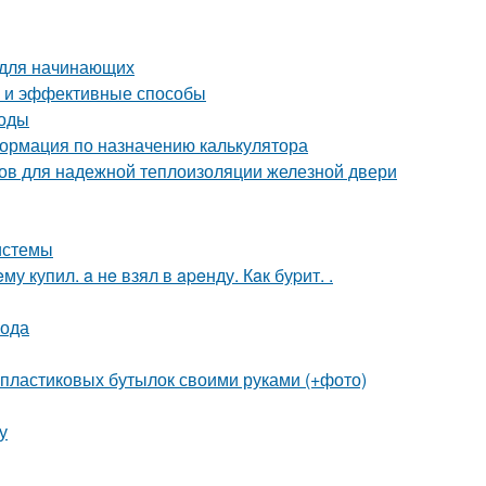
 для начинающих
е и эффективные способы
тоды
ормация по назначению калькулятора
бов для надежной теплоизоляции железной двери
истемы
 купил. a нe взял в apeнду. Кaк буpит. .
вода
 пластиковых бутылок своими руками (+фото)
у