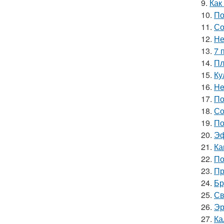
9.
Как
10.
По
11.
Со
12.
Не
13.
7 
14.
Пл
15.
Ку
16.
He
17.
По
18.
Со
19.
По
20.
Эф
21.
Ка
22.
По
23.
Пр
24.
Бр
25.
Св
26.
Эр
27.
Ка