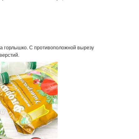
 на горлышко. С противоположной вырезу
верстий.