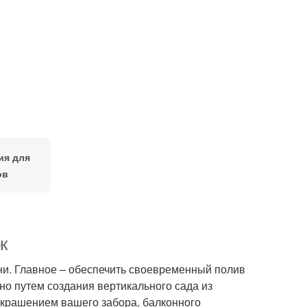
ия для
ов
к
и. Главное – обеспечить своевременный полив
но путем создания вертикального сада из
 украшением вашего забора, балконного