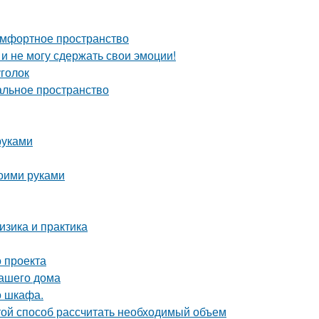
комфортное пространство
 и не могу сдержать свои эмоции!
уголок
альное пространство
руками
воими руками
зика и практика
 проекта
вашего дома
о шкафа.
ой способ рассчитать необходимый объем