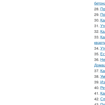
бетон
28.
Пр
29.
Пр
30.
Ка
31.
Ут
32.
Ка
33.
Ка
кварт
34.
Ут
35.
Ес
36.
Не
Дoмaш
37.
Ка
38.
Ум
39.
Из
40.
Ре
41.
Ка
42.
Сп
43.
Пр