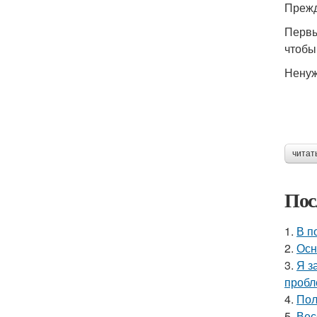
Прежд
Первы
чтобы
Ненуж
читат
Пос
1.
В п
2.
Осн
3.
Я з
пробл
4.
Пол
5.
Вес