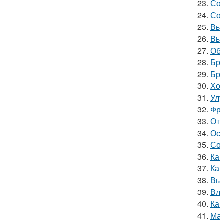
23.
Со
24.
Со
25.
Вы
26.
Вы
27.
Об
28.
Бр
29.
Бр
30.
Хо
31.
Ул
32.
Фр
33.
От
34.
Ос
35.
Со
36.
Ка
37.
Ка
38.
Вы
39.
Вл
40.
Ка
41.
Ма