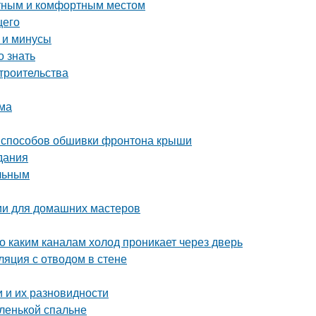
ютным и комфортным местом
щего
 и минусы
 знать
троительства
ома
 способов обшивки фронтона крыши
дания
ельным
ции для домашних мастеров
о каким каналам холод проникает через дверь
ляция с отводом в стене
 и их разновидности
ленькой спальне