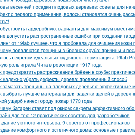
овы весенней посадки плодовых деревьев: советы для на
ект с первого применения, волосы становятся очень рассы
ть"!
 обустроить гардеробную: варианты для максимум вместим
 не допустить распространенные ошибки при создании гар
линг от 19lab лучшее, что я пробовала для очищения кожи 
чему появляются трещины в бревнах сруба: причины и пос
люсь секретом идеальных кудряшек - термозащита 19lab Pro
кую роль играла Чита в революции 1917 года
к предотвратить растрескивание брёвен в срубе: практичес
к надежно убрать дефекты дерева: проверенный способ
к замазать трещины на плодовых деревьях: эффективные 
к выбрать лучшие материалы для заделки щелей в деревя
кой ущерб нанес городу пожар 1773 года
чему батареи ставят под окном: секреты эффективного обо
зайн для тех: 12 практических советов для разработчиков
здание уютного интерьера: 9 советов от профессионалов
здание комфортного и эстетичного дома: основные правил