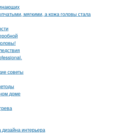
чинающих
пчатыми, мягкими, а кожа головы стала
ости
деробной
головы!
ледствия
fessional.
кие советы
методы
нном доме
грева
а дизайна интерьера