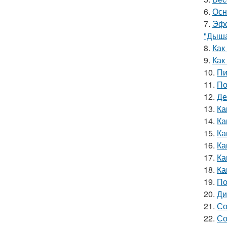
6.
Осн
7.
Эфф
"Дыша
8.
Как
9.
Как
10.
Пи
11.
По
12.
Де
13.
Ка
14.
Ка
15.
Ка
16.
Ка
17.
Ка
18.
Ка
19.
По
20.
Ди
21.
Со
22.
Со