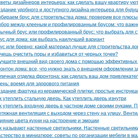
веты дизайнеров интерьера: как сделать вашу квартиру у
здание удобного и доступного дизайна интерьера для буду
бираем брус для строительства дома: проверим все плюсы
бор между клееным и профилированным брусом: что важно
ычный брус или профилированный брус: что выбрать для с
ус для дома: как выбрать наилучший вариант
ус или бревно: какой материал лучше для строительства д
чешь очистить поры и избавиться от черных точек?
учшите внешний вид своего дома с помощью эффективных
онтон дома: все, что нужно знать о внешнем оформлении з
личная отделка фронтона: как сделать ваш дом привлекат
ень: время для здорового питания
здание фартука из керамической плитки: простые инструк
к утеплить стальную дверь. Как утеплить дверь изнутри
к утеплить входную дверь в частном доме своими руками. П
тяжная вентиляция с выходом через стену на улицу. Венти
ияние цвета кухни на настроение и эмоции
к называют настенные светильники. Настенные светильники
стерство в миниатюре: советы по организации мебели в ма