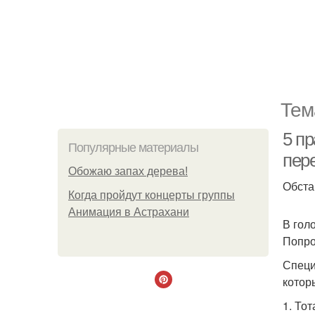
Тем
5 п
Популярные материалы
пер
Обожaю зaпах деpева!
Обста
Когда пройдут концерты группы
Анимация в Астрахани
В гол
Попро
Специ
котор
1. То