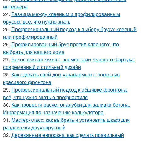
интерьера
24.
Разница между клееным и профилированным
брусом: все, что нужно знать
25.
Профессиональный подход к выбору бруса: клееный
или профилированный
26.
Профилированный брус против клееного: что
выбрать для вашего дома
27.
Белоснежная кухня с элементами зеленого фартука:
современный и стильный дизайн
28.
Как сделать свой дом узнаваемым с помощью
красивого фронтона
29.
Профессиональный подход к обшивке фронтона:
всё, что нужно знать о профнастиле
30.
Как провести расчет опалубки для заливки бетона.
Информация по назначению калькулятора
31.
Мастер-класс: как выбрать и установить шкаф для
раздевалки двухъярусный
32.
Деревянные евроокна: как сделать правильный