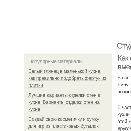
Сту
Как
Популярные материалы
вме
Белый глянец в маленькой кухне:
В свя
как правильно подобрать фартук из
жилую
плитки
возмо
Лучшие варианты отделки стен в
кухне. Варианты отделки стен на
В час
кухне
кухни
Создай свою косметичку и сумку
этой 
для игр из пластиковых бутылок
друго