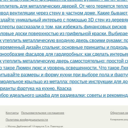
еплитель для металлических дверей. От чего теряется тепл
вод вентиляции через стену в частном доме. Какие бываю
здайте уникальный интерьер с помощью 3D стен из деревя
сперты рассказали о том, как избежать финансовых рисков
ловые доски поверхностью из грифельной краски. Выбирае
к утеплить металлическую входную дверь своими руками: п
временный дизайн спальни: основные принципы и подход
знообразие фасадов для гардеробных: как сделать интерь
к утеплить металлическую дверь самостоятельно: простой
о такое Люмен люкс и уровень освещенности. Что такое Лю
итывайте размеры и форму кухни при выборе пола и фарту
модельное крыльцо из металла: простые инструкции для 
рианты фартука на кухню. Краска
бор идеального шкафа для раздевалки: советы и рекомен
Контакты
Пользовательское соглашение
Обратная св
Политика конфидециальности
Копирование раз
г. Москва, Дербеневский 1-й переулок 5, м. Павелецкая