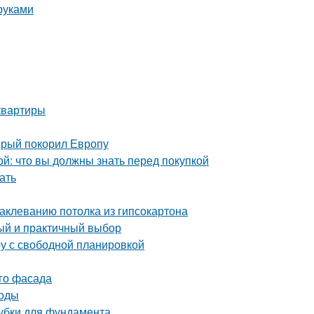
руками
квартиры
орый покорил Европу
й: что вы должны знать перед покупкой
ать
аклеванию потолка из гипсокартона
тый и практичный выбор
ру с свободной планировкой
ого фасада
тоды
лубки для фундамента