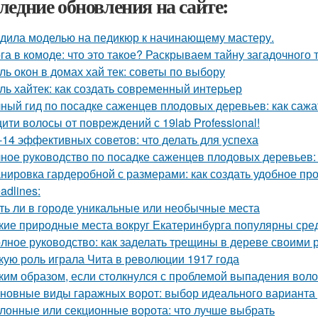
ледние обновления на сайте:
дила моделью на педикюр к начинающему мастеру.
га в комоде: что это такое? Раскрываем тайну загадочного
ль окон в домах хай тек: советы по выбору
ль хайтек: как создать современный интерьер
ный гид по посадке саженцев плодовых деревьев: как сажа
ити волосы от повреждений с 19lab Professional!
-14 эффективных советов: что делать для успеха
ное руководство по посадке саженцев плодовых деревьев:
нировка гардеробной с размерами: как создать удобное пр
adlines:
ть ли в городе уникальные или необычные места
кие природные места вокруг Екатеринбурга популярны сре
лное руководство: как заделать трещины в дереве своими 
кую роль играла Чита в революции 1917 года
ким образом, если столкнулся с проблемой выпадения воло
новные виды гаражных ворот: выбор идеального варианта
лонные или секционные ворота: что лучше выбрать