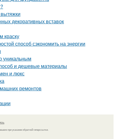
о?
т вытяжки
нных декоративных вставок
м краску
ростой способ сэкономить на энергии
ы
ер уникальным
 способ и дешевые материалы
мен и люкс
ка
домашних ремонтов
дации
язь
решено при указании обратной гиперссылки.