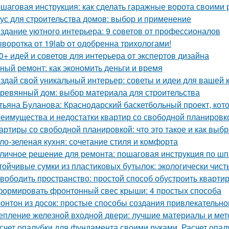
шаговая инструкция: как сделать гаражные ворота своими 
ус для строительства домов: выбор и применение
здание уютного интерьера: 9 советов от профессионалов
воротка от 19lab от одобренна трихологами!
0+ идей и советов для интерьера от экспертов дизайна
ный ремонт: как экономить деньги и время
здай свой уникальный интерьер: советы и идеи для вашей 
ревянный дом: выбор материала для строительства
тьяна Буланова: Краснодарский баскетбольный проект, кот
еимущества и недостатки квартир со свободной планировко
артиры со свободной планировкой: что это такое и как выбр
ло-зеленая кухня: сочетание стиля и комфорта
личное решение для ремонта: пошаговая инструкция по шп
тойчивые сумки из пластиковых бутылок: экологически чис
вободить пространство: простой способ обустроить кварти
ормировать фронтонный свес крыши: 4 простых способа
онтон из досок: простые способы создания привлекательн
епление железной входной двери: лучшие материалы и ме
счет опалубки для фундамента своими руками. Расчет опа