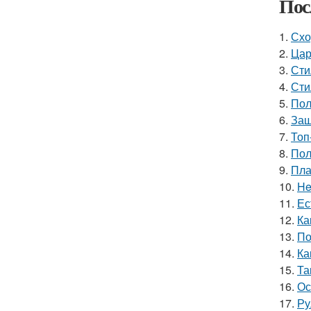
Пос
1.
Схо
2.
Цар
3.
Сти
4.
Сти
5.
Пол
6.
Защ
7.
Топ
8.
Пол
9.
Пла
10.
He
11.
Ес
12.
Ка
13.
По
14.
Ка
15.
Та
16.
Ос
17.
Ру