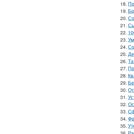
18.
По
19.
Бр
20.
Со
21.
Сы
22.
10
23.
Ум
24.
Со
25.
Де
26.
Та
27.
Пр
28.
Кв
29.
Бе
30.
От
31.
Ус
32.
Ос
33.
Сф
34.
Фр
35.
Ут
36.
Ра