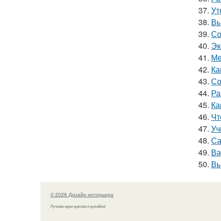
37.
Ут
38.
Вы
39.
Со
40.
Эк
41.
Ме
42.
Ка
43.
Со
44.
Ра
45.
Ка
46.
Чт
47.
Уч
48.
Са
49.
Ва
50.
Вы
© 2026 Дизайн интерьера
Лучшие идеи декора и дизайна!