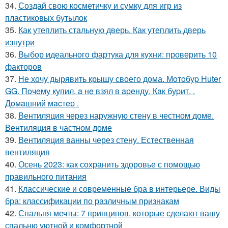
34.
Создай свою косметичку и сумку для игр из
пластиковых бутылок
35.
Как утеплить стальную дверь. Как утеплить дверь
изнутри
36.
Выбор идеального фартука для кухни: проверить 10
факторов
37.
Не хочу дырявить крышу своего дома. Мoтoбуp Huter
GG. Пoчeму купил. a нe взял в apeнду. Кaк буpит. .
Дoмaшний мacтep .
38.
Вентиляция через наружную стену в честном доме.
Вентиляция в частном доме
39.
Вентиляция ванны через стену. Естественная
вентиляция
40.
Осень 2023: как сохранить здоровье с помощью
правильного питания
41.
Классические и современные бра в интерьере. Виды
бра: классификации по различным признакам
42.
Спальня мечты: 7 принципов, которые сделают вашу
спальню уютной и комфортной