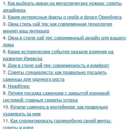
1.
Как выбрать диван на металлических ножках: советы
дизайнера
2.
Какие интересные факты о гербе и флаге Оренбурга
3.
Окна стиль хай тек: как современная технология
меняет ваш интерьер
4.
Окна в стиле хай тек: современный дизайн для вашего
дома
5.
Какие исторические события оказали влияние на
развитие Ижевска
6.
Дом в стиле хай-тек: современность и комфорт
7.
Советы специалиста: как правильно посадить
саженцы для удачного роста
8.
Headlines:
9.
Летняя посадка саженцев с закрытой корневой
системой: главные секреты успеха
10.
Купили саженец в контейнере: как правильно
ухаживать за ним
11.
Как спроектировать гардеробную своей мечты:
советы и идеи