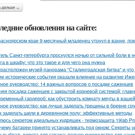
ь дальше →
ледние обновления на сайте:
расноярском крае 9-месячный младенец утонул в ванне, по
ель Санкт-петербурга проснулся ночью от сильной боли в но
га в шкафу: что это такое и для чего она нужна
 расположен музей-панорама "Сталинградская битва" и что
ие исторические события оказали влияние на развитие Иже
ное руководство: 14 важных вопросов о посадке саженцев
няя посадка саженцев с закрытой корневой системой: глав
ременный гардероб: как обустроить комнату мечты в вашей
ное руководство: как лучше заделать трещины в бревне ср
к заделать щели в деревянном полу: эффективные методы
люсь секретом идеальных кудряшек - термозащита 19lab Pro
чему батареи принято устанавливать под окном: Секреты 
к выбрать ворота для гаража: полное руководство для нач