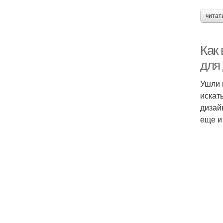
читат
Как
для
Ушли 
искат
дизай
еще и