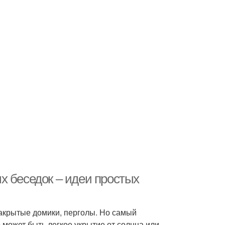
х беседок – идеи простых
закрытые домики, перголы. Но самый
 может быть легкое укрытие от солнца или