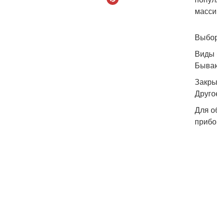
масси
Выбор
Виды 
Бываю
Закр
Друго
Для о
прибо