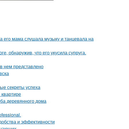
ка его мама слушала музыку и танцевала на
ге, обнаружив, что его укусила супруга.
 в нем представлено
вска
ные секреты успеха
 квартире
уба деревянного дома
fessional.
удобства и эффективности
инающих