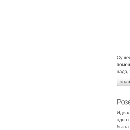
Сущес
помещ
надо,
читат
Роз
Идеал
одно 
быть 