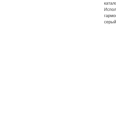
катал
Испол
гармо
серый