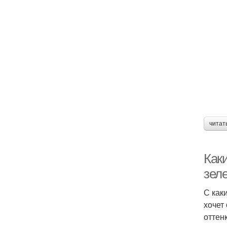
читат
Как
зел
С как
хочет
оттенк