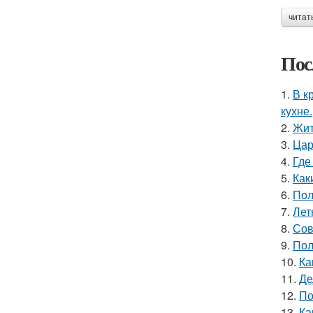
читат
Пос
1.
В к
кухне.
2.
Жит
3.
Цар
4.
Где
5.
Как
6.
Пол
7.
Лет
8.
Сов
9.
Пол
10.
Ка
11.
Де
12.
По
13.
Ка