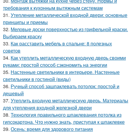
30.
Монтаж вытяжки на кухне через стену. Нормы и
требования к кухонным вытяжным системам
31.
Утепление металлической входной двери: основные
принципы и приемы
32.
Меловые доски поверхностью из грифельной краски.
Выбираем краску
33.
Как расставить мебель в спальне: 8 полезных
советов
34.
Как утеплить металлическую входную дверь своими
руками: простой способ сэкономить на энергии
35.
Настенные светильники в интерьере. Настенные
светильники в гостиной (виды)
36.
Ручный способ зашпаклевать потолок: простой и
дешевый
37.
Утеплить входную металлическую дверь. Материалы
для утепления входной железной двери
38.
Технология правильного шпаклевания потолка из
гипсокартона. Что нужно знать, приступая к шпаклевке
39.
Осень: время для здорового питания