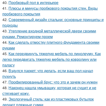
40.
Пробковый пол в интерьере
41.
Плюсы и минусы пробкового покрытия стен. Виды
пробкового покрытия
42.
Современный дизайн спальни: основные принципы и
подходы
43.
Утепление входной металлической двери своими
руками. Ремонтируем проем
44.
Как сделать отмостку плитного фундамента своими
руками
45.
Как передвинуть тяжелую мебель по линолеуму. Как
легко передвигать тяжелую мебель по ковролину или
паласу
46.
Вздулся паркет: что делать, если ваш пол начал
пухнуть
47.
Профилированный брус: что это и зачем он нужен
48.
Наконец нашла умывашку, которая не сушит и не
стягивает кожу.
49.
Экологичный стиль: как из пластиковых бутылок
делают пляжные сумки