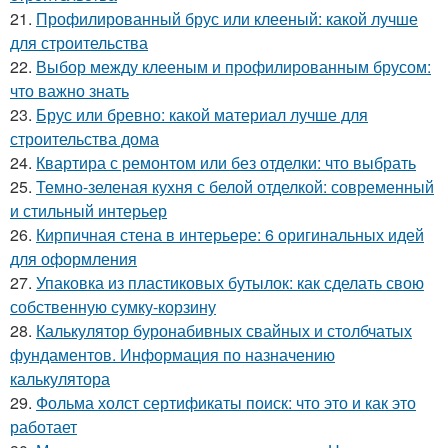
21.
Профилированный брус или клееный: какой лучше
для строительства
22.
Выбор между клееным и профилированным брусом:
что важно знать
23.
Брус или бревно: какой материал лучше для
строительства дома
24.
Квартира с ремонтом или без отделки: что выбрать
25.
Темно-зеленая кухня с белой отделкой: современный
и стильный интерьер
26.
Кирпичная стена в интерьере: 6 оригинальных идей
для оформления
27.
Упаковка из пластиковых бутылок: как сделать свою
собственную сумку-корзину
28.
Калькулятор буронабивных свайных и столбчатых
фундаментов. Информация по назначению
калькулятора
29.
Фольма холст сертификаты поиск: что это и как это
работает