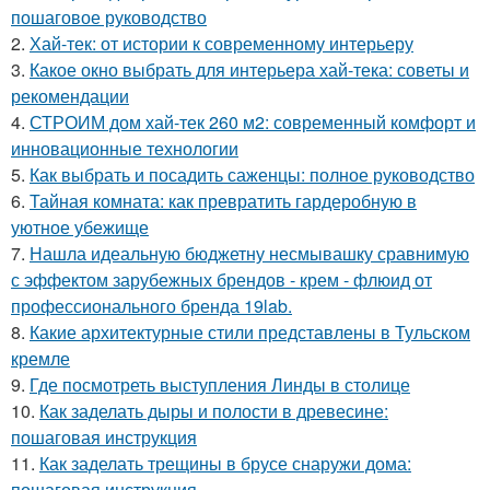
пошаговое руководство
2.
Хай-тек: от истории к современному интерьеру
3.
Какое окно выбрать для интерьера хай-тека: советы и
рекомендации
4.
СТРОИМ дом хай-тек 260 м2: современный комфорт и
инновационные технологии
5.
Как выбрать и посадить саженцы: полное руководство
6.
Тайная комната: как превратить гардеробную в
уютное убежище
7.
Нашла идеальную бюджетну несмывашку сравнимую
с эффектом зарубежных брендов - крем - флюид от
профессионального бренда 19lab.
8.
Какие архитектурные стили представлены в Тульском
кремле
9.
Где посмотреть выступления Линды в столице
10.
Как заделать дыры и полости в древесине:
пошаговая инструкция
11.
Как заделать трещины в брусе снаружи дома:
пошаговая инструкция