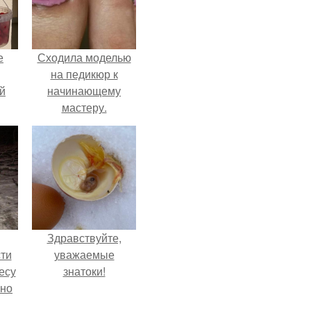
е
Сходила моделью
на педикюр к
й
начинающему
мастеру.
Здравствуйте,
ти
уважаемые
есу
знатоки!
ьно