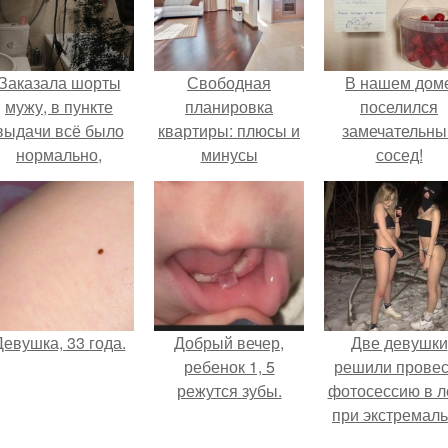
Заказала шорты
Свободная
В нашем дом
мужу, в пункте
планировка
поселился
выдачи всё было
квартиры: плюсы и
замечательны
нормально,
минусы
сосед!
примерил все
орошо, ничего не
редвещало беды.
Девушка, 33 года.
Добрый вечер,
Две девушки
ребенок 1, 5
решили провес
режутся зубы.
фотосессию в л
при экстремал
низких