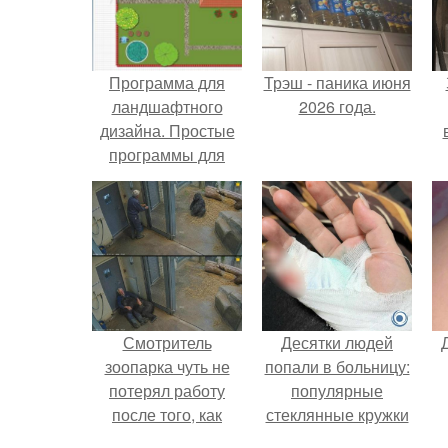
Программа для
Трэш - паника июня
ландшафтного
2026 года.
дизайна. Простые
программы для
планировки и
проектирования
х
участка
п
Смотритель
Десятки людей
зоопарка чуть не
попали в больницу:
потерял работу
популярные
после того, как
стеклянные кружки
камеры заметили,
с двойными