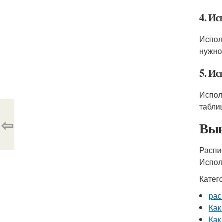
4. Ис
Испол
нужно
5. И
Испол
табли
⇦
Выв
Распи
Испол
Катег
рас
Как
Как