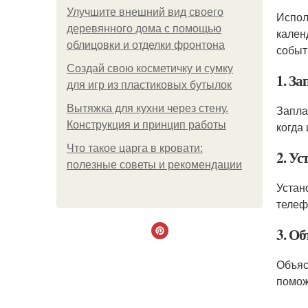
Улучшите внешний вид своего
Испол
деревянного дома с помощью
кален
облицовки и отделки фронтона
событ
Создай свою косметичку и сумку
1. За
для игр из пластиковых бутылок
Вытяжка для кухни через стену.
Запла
Конструкция и принцип работы
когда
Что такое царга в кровати:
2. У
полезные советы и рекомендации
Устан
телеф
3. О
Объяс
помож