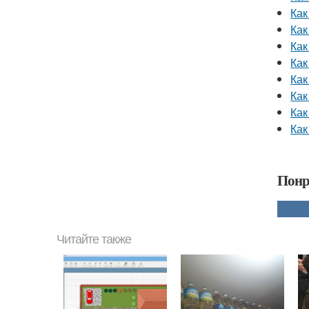
Как
Как
Как
Как
Как
Как
Как
Как
Понр
Читайте также