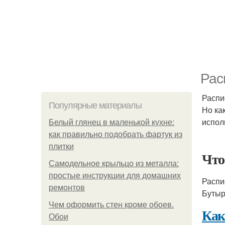
Рас
Распи
Популярные материалы
Но ка
испол
Белый глянец в маленькой кухне:
как правильно подобрать фартук из
плитки
Что
Самодельное крыльцо из металла:
простые инструкции для домашних
Распи
ремонтов
Бутыр
Чем оформить стен кроме обоев.
Как
Обои