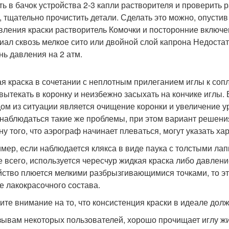
ть в бачок устройства 2-3 капли растворителя и проверить
у, тщательно прочистить детали. Сделать это можно, опустив
вления краски растворитель Комочки и посторонние включе
иал сквозь мелкое сито или двойной слой капрона Недоста
нь давления на 2 атм.
я краска в сочетании с неплотным прилеганием иглы к сопл
 вытекать в коронку и неизбежно засыхать на кончике иглы. 
ом из ситуации является очищение коронки и увеличение ур
 наблюдаться такие же проблемы, при этом вариант решени
ну того, что аэрограф начинает плеваться, могут указать х
мер, если наблюдается клякса в виде паука с толстыми лап
е всего, используется чересчур жидкая краска либо давлени
йство плюется мелкими разбрызгивающимися точками, то это
те лакокрасочного состава.
ите внимание на то, что консистенция краски в идеале дол
зывам некоторых пользователей, хорошо прочищает иглу жид