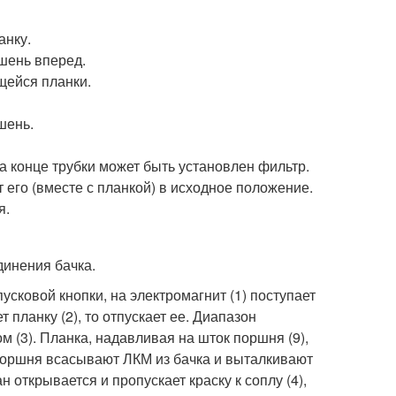
анку.
шень вперед.
щейся планки.
шень.
 конце трубки может быть установлен фильтр.
его (вместе с планкой) в исходное положение.
я.
динения бачка.
сковой кнопки, на электромагнит (1) поступает
 планку (2), то отпускает ее. Диапазон
м (3). Планка, надавливая на шток поршня (9),
поршня всасывают ЛКМ из бачка и выталкивают
 открывается и пропускает краску к соплу (4),