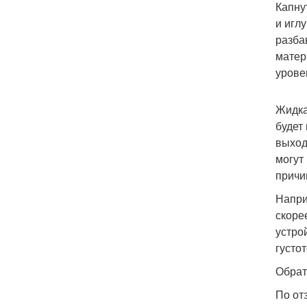
Капну
и игл
разба
матер
урове
Жидка
будет
выход
могут
причи
Напри
скоре
устро
густо
Обрат
По от