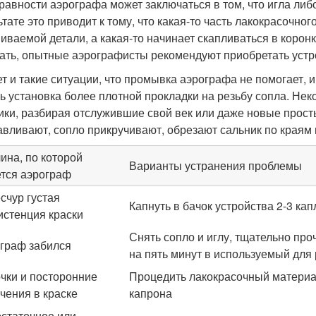
равности аэрографа может заключаться в том, что игла либ
ьтате это приводит к тому, что какая-то часть лакокрасочно
иваемой детали, а какая-то начинает скапливаться в коронк
ать, опытные аэрографисты рекомендуют приобретать уст
т и такие ситуации, что промывка аэрографа не помогает, и
ь установка более плотной прокладки на резьбу сопла. Не
ики, разбирая отслужившие свой век или даже новые прост
авливают, сопло прикручивают, обрезают сальник по краям 
ина, по которой
Варианты устранения проблемы
тся аэрограф
счур густая
Капнуть в бачок устройства 2-3 ка
истенция краски
Снять сопло и иглу, тщательно про
граф забился
на пять минут в используемый для
чки и посторонние
Процедить лакокрасочный материал
чения в краске
капрона
статочное или