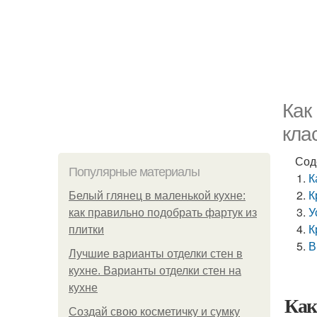
Как
кла
Сод
Популярные материалы
К
К
Белый глянец в маленькой кухне:
У
как правильно подобрать фартук из
К
плитки
В
Лучшие варианты отделки стен в
кухне. Варианты отделки стен на
кухне
Как
Создай свою косметичку и сумку