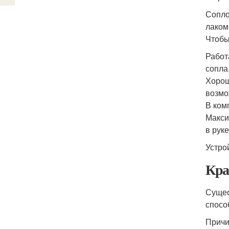
Сопло
лаком
Чтобы
Работ
сопла
Хорош
возмо
В ком
Макси
в рук
Устро
Кра
Сущес
спосо
Причи