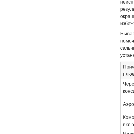
неисп
резул
окраш
избеж
Бывае
помоч
сальн
устан
Прич
плюе
Чере
конс
Аэро
Комо
вклю
Недо