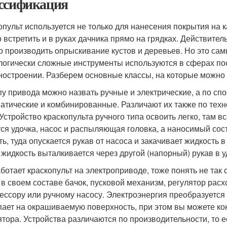
ссификация
опульт используется не только для нанесения покрытия на 
 встретить и в руках дачника прямо на грядках. Действител
о производить опрыскивание кустов и деревьев. Но это сам
логически сложные инструменты используются в сферах пос
остроении. Разберем основные классы, на которые можно 
пу привода можно назвать ручные и электрические, а по с
атические и комбинированные. Различают их также по техн
 Устройство краскопульта ручного типа освоить легко, там в
ся удочка, насос и распыляющая головка, а наносимый сос
ь, туда опускается рукав от насоса и закачивает жидкость в
 жидкость выталкивается через другой (напорный) рукав в у
аботает краскопульт на электроприводе, тоже понять не так 
 в своем составе бачок, пусковой механизм, регулятор расх
ессору или ручному насосу. Электроэнергия преобразуется
пает на окрашиваемую поверхность, при этом вы можете к
ятора. Устройства различаются по производительности, то 