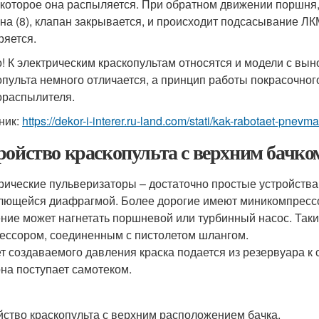
 которое она распыляется. При обратном движении поршня
на (8), клапан закрывается, и происходит подсасывание ЛКМ 
ряется.
! К электрическим краскопультам относятся и модели с вы
опульта немного отличается, а принцип работы покрасочног
ораспылителя.
ник:
https://dekor-i-interer.ru-land.com/stati/kak-rabotaet-pnevm
ройство краскопульта с верхним бачко
рические пульверизаторы – достаточно простые устройства
лющейся диафрагмой. Более дорогие имеют миникомпрессор
ние может нагнетать поршневой или турбинный насос. Таки
ессором, соединенным с пистолетом шлангом.
ет создаваемого давления краска подается из резервуара к
она поступает самотеком.
йство краскопульта с верхним расположением бачка.