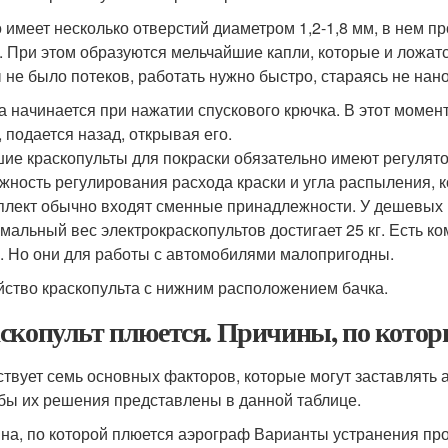
 имеет несколько отверстий диаметром 1,2-1,8 мм, в нем п
. При этом образуются мельчайшие капли, которые и ложат
 не было потеков, работать нужно быстро, стараясь не нано
а начинается при нажатии спускового крючка. В этот момен
, подается назад, открывая его.
ие краскопульты для покраски обязательно имеют регулято
жность регулирования расхода краски и угла распыления, 
плект обычно входят сменные принадлежности. У дешевых 
мальный вес электрокраскопультов достигает 25 кг. Есть
е. Но они для работы с автомобилями малопригодны.
йство краскопульта с нижним расположением бачка.
скопульт плюется. Причины, по котор
твует семь основных факторов, которые могут заставлять 
бы их решения представлены в данной таблице.
на, по которой плюется аэрограф Варианты устранения про