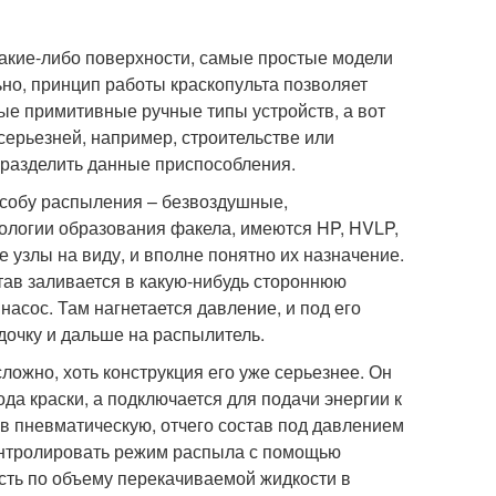
какие-либо поверхности, самые простые модели
ьно, принцип работы краскопульта позволяет
ые примитивные ручные типы устройств, а вот
ерьезней, например, строительстве или
разделить данные приспособления.
пособу распыления – безвоздушные,
ологии образования факела, имеются HP, HVLP,
се узлы на виду, и вполне понятно их назначение.
тав заливается в какую-нибудь стороннюю
 насос. Там нагнетается давление, и под его
дочку и дальше на распылитель.
сложно, хоть конструкция его уже серьезнее. Он
ода краски, а подключается для подачи энергии к
 в пневматическую, отчего состав под давлением
онтролировать режим распыла с помощью
есть по объему перекачиваемой жидкости в