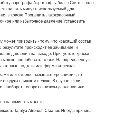
 работу аэрографа Аэрограф забился Снять сопло
 его на пять минут в используемый для
ния в краске Процедить лакокрасочный
точное или избыточное давление Установить
у может приводить к тому, что красящий состав
В результате происходит ее забивание, и
овня давления на выходе. При густоте краски
я можно попробовать тот же. На определенную
арактерные подтеки или форма «плевка».
ками или как еще называют «реснички», то
е воздуха слишком велико. В случае, если
, наоборот, говорит о низком давлении или
жна напоминать молоко.
кость Tamiya Airbrush Cleaner. Иногда причина