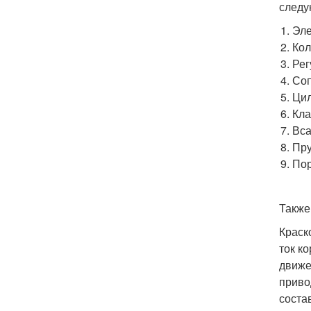
следу
Эле
Кол
Рег
Соп
Цил
Кла
Вса
Пру
Пор
Также
Краск
ток к
движе
приво
соста