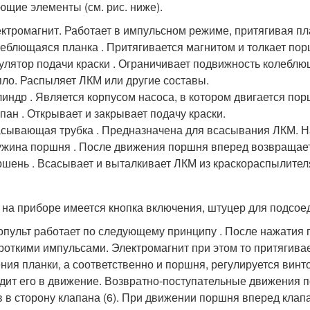
ющие элементы (см. рис. ниже).
ктромагнит. Работает в импульсном режиме, притягивая пл
еблющаяся планка . Притягивается магнитом и толкает пор
улятор подачи краски . Ограничивает подвижность колеблю
ло. Распыляет ЛКМ или другие составы.
индр . Является корпусом насоса, в котором двигается пор
пан . Открывает и закрывает подачу краски.
сывающая трубка . Предназначена для всасывания ЛКМ. На
жина поршня . После движения поршня вперед возвращает 
шень . Всасывает и выталкивает ЛКМ из краскораспылител
 на приборе имеется кнопка включения, штуцер для подсое
опульт работает по следующему принципу . После нажатия пу
ороткими импульсами. Электромагнит при этом то притягивает
ния планки, а соответственно и поршня, регулируется винто
дит его в движение. Возвратно-поступательные движения 
в в сторону клапана (6). При движении поршня вперед клапан