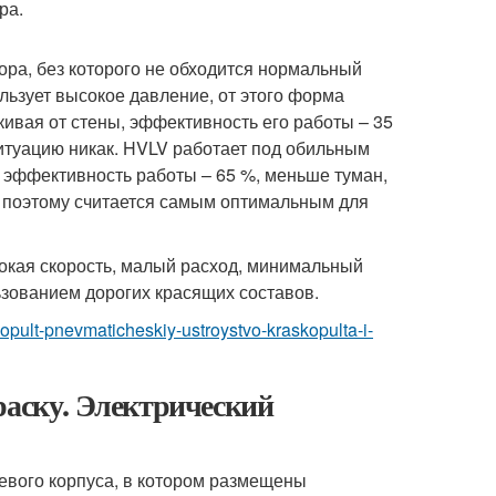
ра.
ра, без которого не обходится нормальный
льзует высокое давление, от этого форма
кивая от стены, эффективность его работы – 35
ситуацию никак. HVLV работает под обильным
, эффективность работы – 65 %, меньше туман,
о, поэтому считается самым оптимальным для
окая скорость, малый расход, минимальный
зованием дорогих красящих составов.
kopult-pnevmaticheskiy-ustroystvo-kraskopulta-i-
раску. Электрический
иевого корпуса, в котором размещены