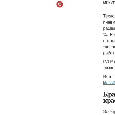
минут
Техно
пневм
распы
%. Ре
поток
эконо
работ
LVLP 
туман
Источ
klassi
Кра
кра
Элект