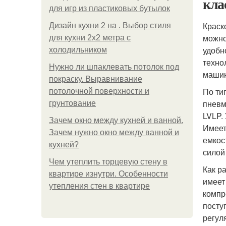
кла
для игр из пластиковых бутылок
Краск
Дизайн кухни 2 на . Выбор стиля
можно
для кухни 2х2 метра с
удобн
холодильником
техно
Нужно ли шпаклевать потолок под
машин
покраску. Выравнивание
По ти
потолочной поверхности и
пневм
грунтование
LVLP.
Зачем окно между кухней и ванной.
Имеет
Зачем нужно окно между ванной и
емкост
кухней?
силой
Чем утеплить торцевую стену в
Как р
квартире изнутри. Особенности
имеет
утепления стен в квартире
компр
посту
регул