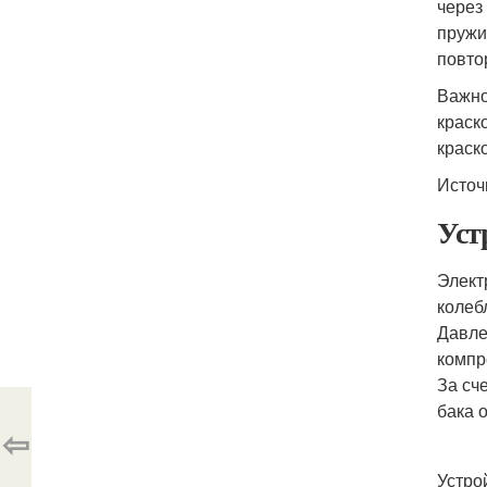
через
пружи
повто
Важно
краск
краск
Источ
Уст
Элект
колеб
Давле
компр
За сч
бака 
⇦
Устро