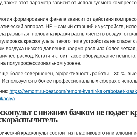
у, также этот параметр зависит от используемого компрессо
логия формирования факела зависит от действия компрессо
атический аппарат. HP – самый старший из устройств, испо
ла размытая, половина краски распыляется в воздух, отска
гулировка краскопульта такого типа устройства не спасет 
ом воздуха низкого давления, форма распыла более четкая
мичнее расход. Кстати и стоит такое оборудование немног
 на полупрофессиональном уровне.
еще более совершенен, эффективность работы – 80 %, выс
. Используется в более профессиональных сферах с исполь
ник:
https://remont.ru-best.com/remont-kvartir/kak-rabotaet-kras
fikaciya
скопульт с нижним бачком не подает к
скораспылитель
рический краскопульт состоит из пластикового или алюмин