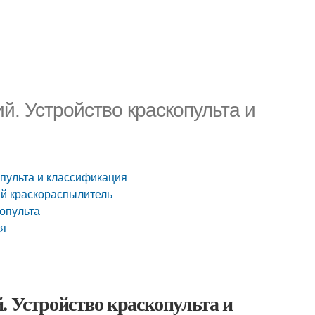
й. Устройство краскопульта и
опульта и классификация
ий краскораспылитель
копульта
ся
. Устройство краскопульта и