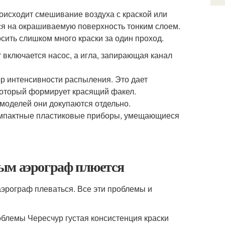
роисходит смешивание воздуха с краской или
ся на окрашиваемую поверхность тонким слоем.
сить слишком много краски за один проход.
т включается насос, а игла, запирающая канал
р интенсивности распыления. Это дает
который формирует красящий факел.
моделей они докупаются отдельно.
 компактные пластиковые приборы, умещающиеся
ым аэрограф плюется
аэрограф плеваться. Все эти проблемы и
блемы Чересчур густая консистенция краски