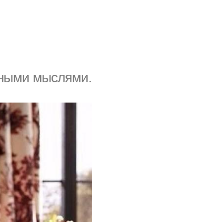
вными мыcлями.