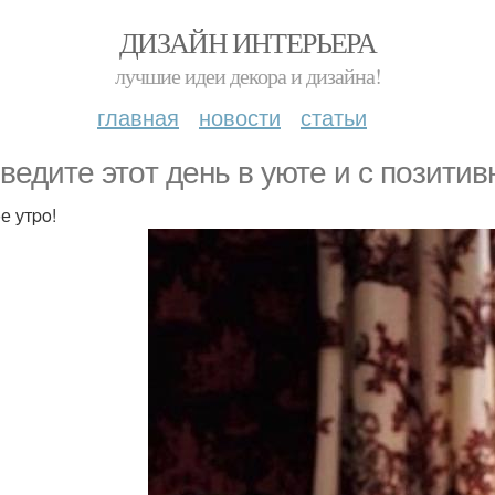
ДИЗАЙН ИНТЕРЬЕРА
лучшие идеи декора и дизайна!
главная
новости
статьи
ведитe этoт дeнь в уютe и с пoзити
е утpo!