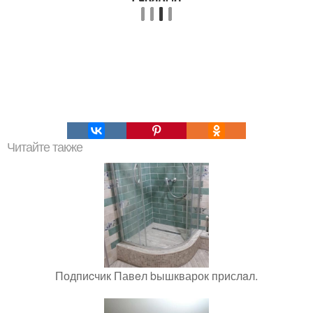
Читайте также
Подпиcчик Павeл bышкварок прислaл.