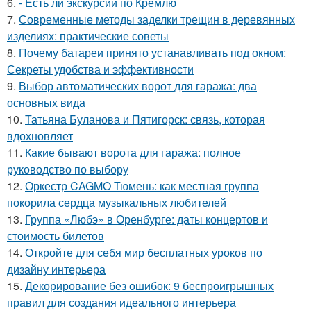
6.
- Есть ли экскурсии по Кремлю
7.
Современные методы заделки трещин в деревянных
изделиях: практические советы
8.
Почему батареи принято устанавливать под окном:
Секреты удобства и эффективности
9.
Выбор автоматических ворот для гаража: два
основных вида
10.
Татьяна Буланова и Пятигорск: связь, которая
вдохновляет
11.
Какие бывают ворота для гаража: полное
руководство по выбору
12.
Оркестр CAGMO Тюмень: как местная группа
покорила сердца музыкальных любителей
13.
Группа «Любэ» в Оренбурге: даты концертов и
стоимость билетов
14.
Откройте для себя мир бесплатных уроков по
дизайну интерьера
15.
Декорирование без ошибок: 9 беспроигрышных
правил для создания идеального интерьера