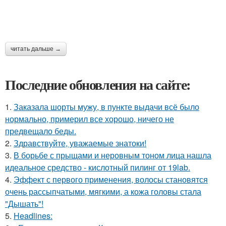
читать дальше →
Последние обновления на сайте:
1.
Заказала шорты мужу, в пункте выдачи всё было
нормально, примерил все хорошо, ничего не
предвещало беды.
2.
Здравствуйте, уважаемые знатоки!
3.
В борьбе с прыщами и неровным тоном лица нашла
идеальное средство - кислотный пилинг от 19lab.
4.
Эффект с первого применения, волосы становятся
очень рассыпчатыми, мягкими, а кожа головы стала
"Дышать"!
5.
Headlines: