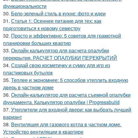
функциональности
30.
Бело-зеленый стиль в кухне: фото и идеи
31.
Статья 1: Осеннее питание для тех: как
подготовиться к новому семестру
32.
Просто и эффективно: 5 советов для грамотной
планировки больших квартир
33.
Онлайн калькулятор для расчета опалубки
перекрытия. РАСЧЕТ ОПАЛУБКИ ПЕРЕКРЫТИЙ
34.
Создай свою косметичку и сумку для игр из
пластиковых бутылок
35.
Теплее и экономнее: 5 способов утеплить входную
дверь в частном доме
36.
Онлайн-калькулятор для расчета съемной опалубки
фундамента. Калькулятор опалубки | Progressbuild
37.
Утеплители для входной двери: как выбрать лучший
вариант
38.
Вентиляция для газового котла в частном доме.
Устройство вентиляции в квартире