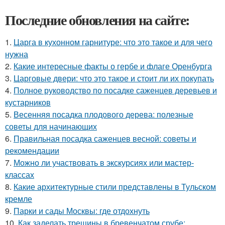
Последние обновления на сайте:
1.
Царга в кухонном гарнитуре: что это такое и для чего
нужна
2.
Какие интересные факты о гербе и флаге Оренбурга
3.
Царговые двери: что это такое и стоит ли их покупать
4.
Полное руководство по посадке саженцев деревьев и
кустарников
5.
Весенняя посадка плодового дерева: полезные
советы для начинающих
6.
Правильная посадка саженцев весной: советы и
рекомендации
7.
Можно ли участвовать в экскурсиях или мастер-
классах
8.
Какие архитектурные стили представлены в Тульском
кремле
9.
Парки и сады Москвы: где отдохнуть
10.
Как заделать трещины в бревенчатом срубе: