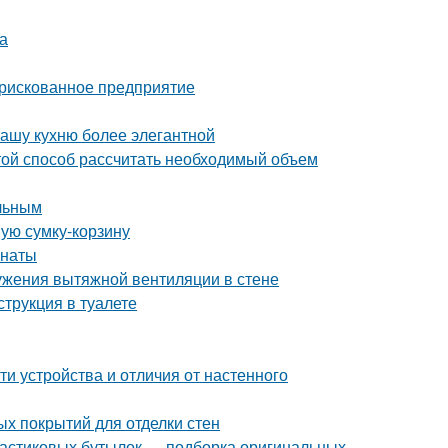
а
 рискованное предприятие
вашу кухню более элегантной
ой способ рассчитать необходимый объем
ельным
ную сумку-корзину
мнаты
ужения вытяжной вентиляции в стене
струкция в туалете
и устройства и отличия от настенного
ых покрытий для отделки стен
пластиковых бутылок — подборка оригинальных