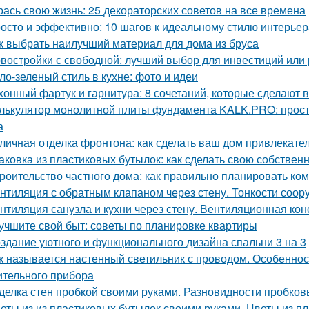
рась свою жизнь: 25 декораторских советов на все времена
осто и эффективно: 10 шагов к идеальному стилю интерьер
к выбрать наилучший материал для дома из бруса
востройки с свободной: лучший выбор для инвестиций или
ло-зеленый стиль в кухне: фото и идеи
хонный фартук и гарнитура: 8 сочетаний, которые сделают 
лькулятор монолитной плиты фундамента KALK.PRO: прост
а
личная отделка фронтона: как сделать ваш дом привлекат
аковка из пластиковых бутылок: как сделать свою собствен
роительство частного дома: как правильно планировать ко
нтиляция с обратным клапаном через стену. Тонкости соор
нтиляция санузла и кухни через стену. Вентиляционная кон
учшите свой быт: советы по планировке квартиры
здание уютного и функционального дизайна спальни 3 на 3
к называется настенный светильник с проводом. Особенност
ительного прибора
делка стен пробкой своими руками. Разновидности пробков
еты из из пластиковых бутылок своими руками. Цветы из 