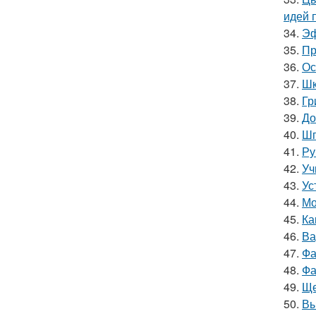
идей 
34.
Эф
35.
Пр
36.
Ос
37.
Шк
38.
Гр
39.
До
40.
Шп
41.
Ру
42.
Уч
43.
Ус
44.
Мо
45.
Ка
46.
Ва
47.
Фа
48.
Фа
49.
Ще
50.
Вы