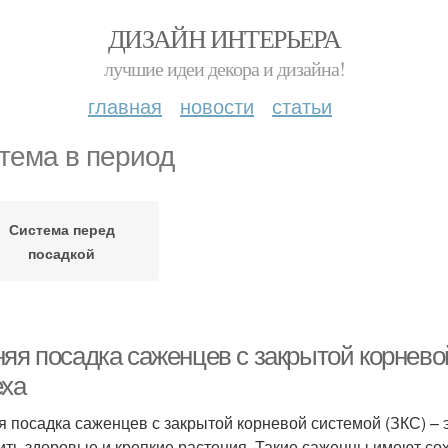
ДИЗАЙН ИНТЕРЬЕРА
лучшие идеи декора и дизайна!
главная
новости
статьи
тема в период
Система перед
посадкой
няя посадка саженцев с закрытой корнево
еха
я посадка саженцев с закрытой корневой системой (ЗКС) –
ить здоровые и крепкие растения. Такие саженцы имеют со