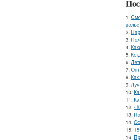
Пос
1.
Смо
волье
2.
Цар
3.
Пол
4.
Как
5.
Ког
6.
Лет
7.
Опт
8.
Как
9.
Луч
10.
Ка
11.
Ка
12.
- 
13.
По
14.
Ос
15.
15
16.
Пр