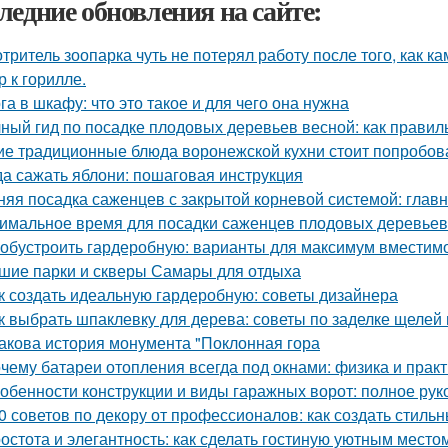
ледние обновления на сайте:
тритель зоопарка чуть не потерял работу после того, как к
р к горилле.
га в шкафу: что это такое и для чего она нужна
ный гид по посадке плодовых деревьев весной: как прави
ие традиционные блюда воронежской кухни стоит попробов
да сажать яблони: пошаговая инструкция
няя посадка саженцев с закрытой корневой системой: глав
имальное время для посадки саженцев плодовых деревьев
 обустроить гардеробную: варианты для максимум вместим
шие парки и скверы Самары для отдыха
к создать идеальную гардеробную: советы дизайнера
к выбрать шпаклевку для дерева: советы по заделке щелей 
Какова история монумента "Поклонная гора
чему батареи отопления всегда под окнами: физика и практ
обенности конструкции и виды гаражных ворот: полное рук
0 советов по декору от профессионалов: как создать стиль
остота и элегантность: как сделать гостиную уютным место