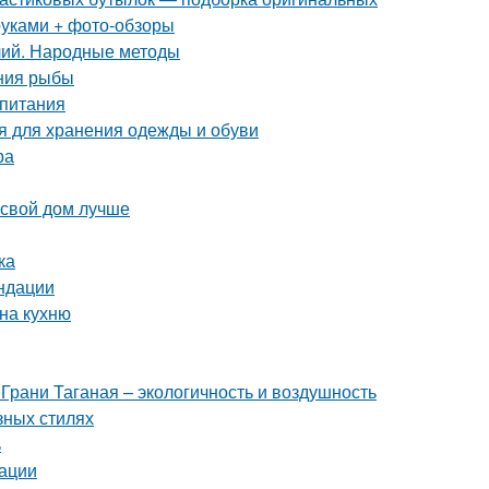
руками + фото-обзоры
лий. Народные методы
ения рыбы
 питания
 для хранения одежды и обуви
ра
 свой дом лучше
ка
ндации
 на кухню
и Грани Таганая – экологичность и воздушность
азных стилях
ь
дации