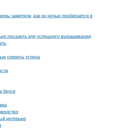
амеры заметили, как он ночью пробирается в
льно посадить для успешного выращивания
ать
ные секреты успеха
ости
в брусе
ика
оводство
ный интерьер
м