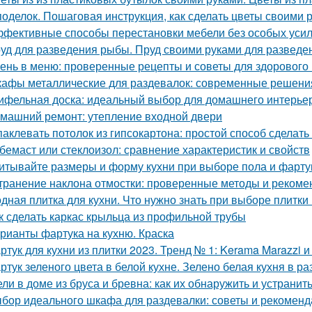
поделок. Пошаговая инструкция, как сделать цветы своими 
фективные способы перестановки мебели без особых уси
уд для разведения рыбы. Пруд своими руками для развед
ень в меню: проверенные рецепты и советы для здорового
афы металлические для раздевалок: современные решения
ифельная доска: идеальный выбор для домашнего интерье
машний ремонт: утепление входной двери
аклевать потолок из гипсокартона: простой способ сделать
бемаст или стеклоизол: сравнение характеристик и свойств
итывайте размеры и форму кухни при выборе пола и фарту
транение наклона отмостки: проверенные методы и рекоме
дная плитка для кухни. Что нужно знать при выборе плитки
к сделать каркас крыльца из профильной трубы
рианты фартука на кухню. Краска
ртук для кухни из плитки 2023. Тренд № 1: Kerama Marazzi 
ртук зеленого цвета в белой кухне. Зелено белая кухня в р
ли в доме из бруса и бревна: как их обнаружить и устранит
бор идеального шкафа для раздевалки: советы и рекомен