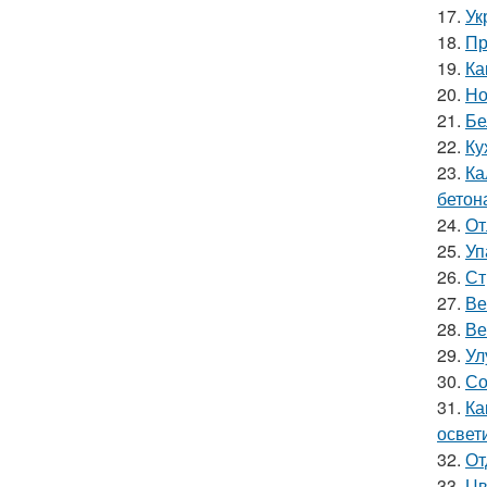
17.
Ук
18.
Пр
19.
Ка
20.
Но
21.
Бе
22.
Ку
23.
Ка
бетон
24.
От
25.
Уп
26.
Ст
27.
Ве
28.
Ве
29.
Ул
30.
Со
31.
Ка
освет
32.
От
33.
Цв