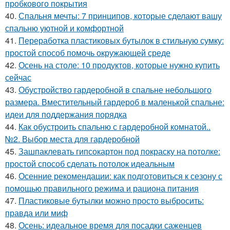
пробкового покрытия
40.
Спальня мечты: 7 принципов, которые сделают вашу
спальню уютной и комфортной
41.
Переработка пластиковых бутылок в стильную сумку:
простой способ помочь окружающей среде
42.
Осень на столе: 10 продуктов, которые нужно купить
сейчас
43.
Обустройство гардеробной в спальне небольшого
размера. Вместительный гардероб в маленькой спальне:
идеи для поддержания порядка
44.
Как обустроить спальню с гардеробной комнатой..
№2. Выбор места для гардеробной
45.
Зашпаклевать гипсокартон под покраску на потолке:
простой способ сделать потолок идеальным
46.
Осенние рекомендации: как подготовиться к сезону с
помощью правильного режима и рациона питания
47.
Пластиковые бутылки можно просто выбросить:
правда или миф
48.
Осень: идеальное время для посадки саженцев