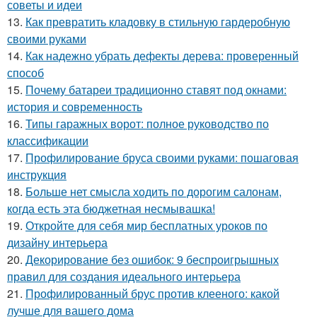
советы и идеи
13.
Как превратить кладовку в стильную гардеробную
своими руками
14.
Как надежно убрать дефекты дерева: проверенный
способ
15.
Почему батареи традиционно ставят под окнами:
история и современность
16.
Типы гаражных ворот: полное руководство по
классификации
17.
Профилирование бруса своими руками: пошаговая
инструкция
18.
Больше нет смысла ходить по дорогим салонам,
когда есть эта бюджетная несмывашка!
19.
Откройте для себя мир бесплатных уроков по
дизайну интерьера
20.
Декорирование без ошибок: 9 беспроигрышных
правил для создания идеального интерьера
21.
Профилированный брус против клееного: какой
лучше для вашего дома