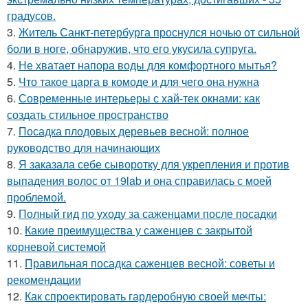
градусов.
3.
Житель Санкт-петербурга проснулся ночью от сильной
боли в ноге, обнаружив, что его укусила супруга.
4.
Не хватает напора воды для комфортного мытья?
5.
Что такое царга в комоде и для чего она нужна
6.
Современные интерьеры с хай-тек окнами: как
создать стильное пространство
7.
Посадка плодовых деревьев весной: полное
руководство для начинающих
8.
Я заказала себе сыворотку для укрепления и против
выпадения волос от 19lab и она справилась с моей
проблемой.
9.
Полный гид по уходу за саженцами после посадки
10.
Какие преимущества у саженцев с закрытой
корневой системой
11.
Правильная посадка саженцев весной: советы и
рекомендации
12.
Как спроектировать гардеробную своей мечты: